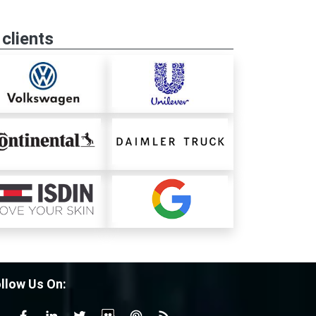
clients
llow Us On: