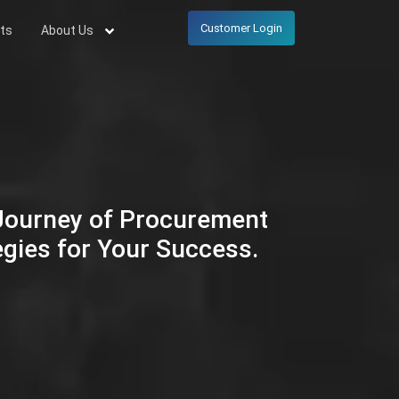
Customer Login
ts
About Us
 Journey of Procurement
egies for Your Success.