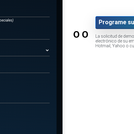
peciales)
Programe su
O O
La solicitud de dem
electrónico de su e
Hotmail, Yahoo o cua