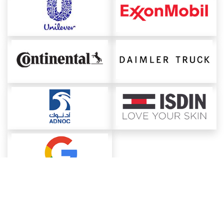
About ChemAnalyst
Chemical Manufacturers Ranking