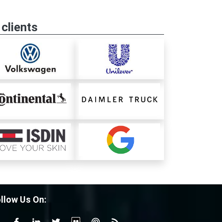
clients
llow Us On: