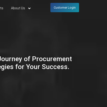
Customer Login
ts
About Us
 Journey of Procurement
egies for Your Success.