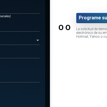
peciales)
Programe su
O O
La solicitud de dem
electrónico de su e
Hotmail, Yahoo o cua