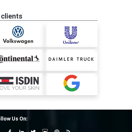
clients
llow Us On: