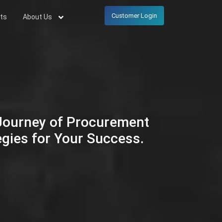
Customer Login
ts
About Us
 Journey of Procurement
egies for Your Success.