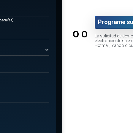
peciales)
Programe su
O O
La solicitud de dem
electrónico de su e
Hotmail, Yahoo o cua