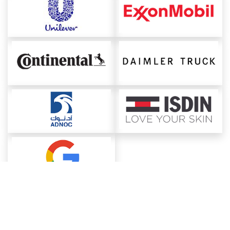
About ChemAnalyst
Chemical Manufacturers Ranking