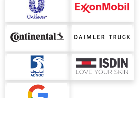
About ChemAnalyst
Chemical Manufacturers Ranking