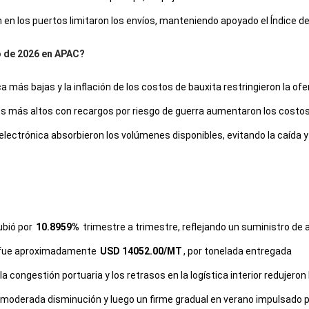
n en los puertos limitaron los envíos, manteniendo apoyado el Índice d
o de 2026 en APAC?
 más bajas y la inflación de los costos de bauxita restringieron la ofe
icos más altos con recargos por riesgo de guerra aumentaron los cost
electrónica absorbieron los volúmenes disponibles, evitando la caída y
ubió por
10.8959%
trimestre a trimestre, reflejando un suministro de
re fue aproximadamente
USD 14052.00/MT
, por tonelada entregada
la congestión portuaria y los retrasos en la logística interior redujeron
na moderada disminución y luego un firme gradual en verano impulsado 