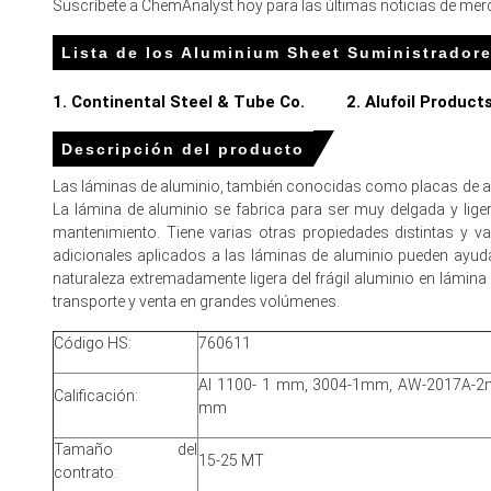
Suscríbete a ChemAnalyst hoy para las últimas noticias de merc
Para el trimestre que termina 
Lista de los Aluminium Sheet Suministrador
1. Continental Steel & Tube Co.
2. Alufoil Products
Precio de la lámina de aluminio en Norteamérica
Descripción del producto
En EE.UU., el Índice de Precio de la Lámina de Aluminio subi
Las láminas de aluminio, también conocidas como placas de alu
La lámina de aluminio se fabrica para ser muy delgada y liger
El precio promedio de la hoja de aluminio para el trimest
mantenimiento. Tiene varias otras propiedades distintas y va
El precio spot de la lámina de aluminio se mantuvo firme y
adicionales aplicados a las láminas de aluminio pueden ayuda
naturaleza extremadamente ligera del frágil aluminio en lámi
La previsión de precios de láminas de aluminio apunta a mo
transporte y venta en grandes volúmenes.
La tendencia del costo de producción de láminas de alumini
Código HS:
760611
Las perspectivas de demanda de láminas de aluminio per
Al 1100- 1 mm, 3004-1mm, AW-2017A-2
Calificación:
La volatilidad del índice de precios de láminas de alumini
mm
Las importaciones, cambios arancelarios y fallos de product
Tamaño del
15-25 MT
contrato: