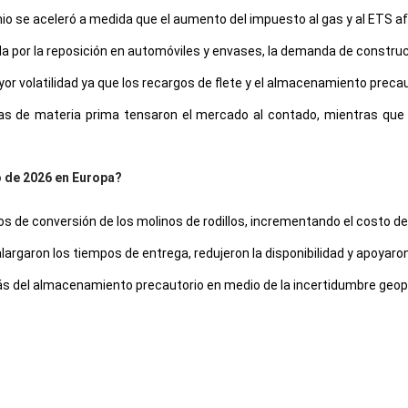
nio se aceleró a medida que el aumento del impuesto al gas y al ETS a
a por la reposición en automóviles y envases, la demanda de constr
or volatilidad ya que los recargos de flete y el almacenamiento precau
as de materia prima tensaron el mercado al contado, mientras que 
o de 2026 en Europa?
s de conversión de los molinos de rodillos, incrementando el costo d
 alargaron los tiempos de entrega, redujeron la disponibilidad y apoyar
s del almacenamiento precautorio en medio de la incertidumbre geopol
por
7.85%
trimestre sobre trimestre, impulsado por restricciones de s