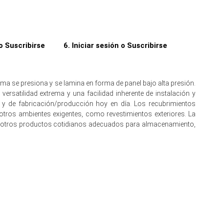
 o Suscribirse
6. Iniciar sesión o Suscribirse
da constante.
a se presiona y se lamina en forma de panel bajo alta presión.
ersatilidad extrema y una facilidad inherente de instalación y
va York.
as y de fabricación/producción hoy en día. Los recubrimientos
ertas CFR firmes en la región.
otros ambientes exigentes, como revestimientos exteriores. La
s y otros productos cotidianos adecuados para almacenamiento,
ventario y la demanda estacional reducen la disponibilidad.
e.
tener el consumo a pesar de la construcción cautelosa.
ibraron las escaseces, suavizando la presión al alza.
 la entrega CFR Nueva York.