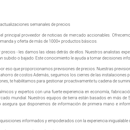
re fue aproximadamente U
SD 3563/MT
CFR Jebel Ali
 la producción de la fábrica china cayó y la congestión en el puerto a
, actualizaciones semanales de precios
n fortalecimiento de verano apoyado por la reposición de inventario 
l principal proveedor de noticias de mercado accionables. Ofrecemos
io subió a medida que el aluminio de SHFE se recuperó, elevando los g
 demanda y oferta de más de 1000+ productos básicos.
rmanecen firmes con la adquisición de construcción, latas de beb
recios - les damos las ideas detrás de ellos. Nuestros analistas exp
han subido o bajado. Este conocimiento le ayuda a tomar decisiones inf
io aumentó; los compradores adelantaron las compras en medio de recarg
por eso que proporcionamos previsiones de precios. Nuestras previsione
l ahorro de costos Además, seguimos los cierres de las instalaciones p
ción mantuvieron las ofertas elevadas mientras que muchas fábricas 
nes, te habilitamos para gestionar proactivamente tu cadena de suminis
o de 2026 en MEA?
ímicos y expertos con una fuerte experiencia en economía, fabricaci
ercado mundial. Nuestros equipos de tierra están basados en más de
o asegura que disponemos de información de primera mano e inform
tos de lingotes redujeron el suministro inmediato, restringiendo la di
entaron los gastos de producción, elevando las primas de conversión
adquisiciones informados y empoderados con la experiencia inigualable
s de riesgo de guerra extendieron los plazos de entrega, lo que provo