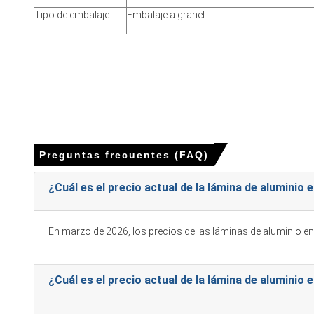
¿Por qué subió el precio de la lámina de aluminio
¿Cambio e
Tipo de embalaje:
Embalaje a granel
El suministro constante de importaciones y la reducción d
La demanda de automóviles y embalaje permaneció cautelos
La ausencia de fallas mayores y la producción normalizada
Precio de la lámina de aluminio en APAC
Preguntas frecuentes (FAQ)
En Malasia, el Índice de Precio de la Lámina de Aluminio su
¿Cuál es el precio actual de la lámina de aluminio 
El precio promedio de la hoja de aluminio para el trimest
El precio spot de lámina de aluminio se estrechó a medida
En marzo de 2026, los precios de las láminas de aluminio e
La previsión de precios de láminas de aluminio espera que
La tendencia del costo de producción de láminas de alumin
¿Cuál es el precio actual de la lámina de aluminio
Perspectiva de demanda de láminas de aluminio estable 