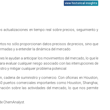
view historical insights
umentó los costos desembarcados.
y la adquisición estacional de envases de manera modesta
 actualizaciones en tiempo real sobre precios, seguimiento y
astos de alúmina y energía.
idas y envolventes de vehículos eléctricos apoyando la
ertos no sólo proporcionan datos precisos de precios, sino que
ormadas y a entender la dinámica del mercado.
os por riesgos de guerra y retrasos en el transporte.
s le ayudan a anticipar los movimientos del mercado, lo que le
ara evaluar cualquier riesgo asociado con las interrupciones de
chinas redujeron las tasas de operación.
tro y mitigar cualquier problema potencial.
ón, cadena de suministro y comercio. Con oficinas en Houston,
 50 puertos comerciales importantes como Houston, Shanghai,
ación sobre las actividades del mercado, lo que nos permite
sponibilidad de láminas de aluminio en los EAU
 y los valores desembarcados
 de ChemAnalyst.
có compras preventivas y acumulación de inventario.