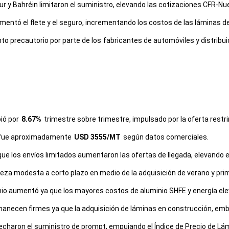
r y Bahréin limitaron el suministro, elevando las cotizaciones CFR-Nu
umentó el flete y el seguro, incrementando los costos de las láminas
 precautorio por parte de los fabricantes de automóviles y distrib
bió por
8.67%
trimestre sobre trimestre, impulsado por la oferta restri
re fue aproximadamente
USD 3555/MT
según datos comerciales.
 que los envíos limitados aumentaron las ofertas de llegada, elevando e
meza modesta a corto plazo en medio de la adquisición de verano y prim
nio aumentó ya que los mayores costos de aluminio SHFE y energía ele
necen firmes ya que la adquisición de láminas en construcción, emba
echaron el suministro de prompt, empujando el Índice de Precio de Lá