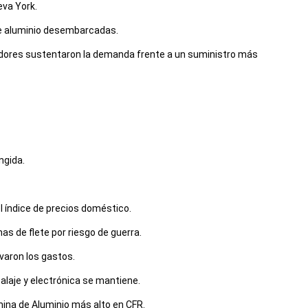
eva York.
 de aluminio desembarcadas.
uidores sustentaron la demanda frente a un suministro más
ngida.
l índice de precios doméstico.
as de flete por riesgo de guerra.
varon los gastos.
laje y electrónica se mantiene.
mina de Aluminio más alto en CFR.