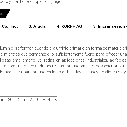
ado y mantente al tope de tu juego.
en diciembre de 2025
es
 Co., Inc.
3. Aludis
4. KORFF AG
5. Iniciar sesión
ó por
5.2% trimestre a trimestre
, reflejando oferta ajustada y deman
minio, se forman cuando el aluminio primario en forma de materia prim
a mientras que permanece lo suficientemente fuerte para ofrecer una v
re fue aproximadamente
USD 6223.67/MT
, reflejando los costos de Nue
liosas ampliamente utilizadas en aplicaciones industriales, agrícol
a que las importaciones restringidas y el aumento del flete apoyaron of
r a crear un material duradero para su uso en entornos exteriores u 
na lo hace ideal para su uso en latas de bebidas, envases de alimento
destos ganancias a principios de año a medida que la reposición de in
o subió por mayor energía y flete, manteniendo un piso de precio firm
manecen favorables ya que la automoción y
sectores de embalaje
man
mm, 8011-2mm, A1100-H14-0.8
o disminuyó en diciembre a medida que las entradas de importación equil
ores afectaron la disponibilidad, mientras que la logística influyó en