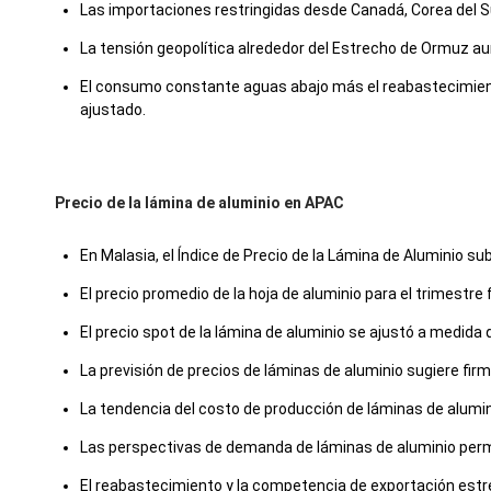
Las importaciones restringidas desde Canadá, Corea del Su
La tensión geopolítica alrededor del Estrecho de Ormuz a
El consumo constante aguas abajo más el reabastecimiento
ajustado.
Precio de la lámina de aluminio en APAC
En Malasia, el Índice de Precio de la Lámina de Aluminio su
El precio promedio de la hoja de aluminio para el trimest
El precio spot de la lámina de aluminio se ajustó a medida
La previsión de precios de láminas de aluminio sugiere fir
La tendencia del costo de producción de láminas de alumi
Las perspectivas de demanda de láminas de aluminio perma
El reabastecimiento y la competencia de exportación estr