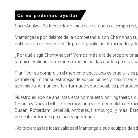
El precio promedio de la hoja de aluminio para el trimest
Cómo podemos ayudar
El precio spot de la lámina de aluminio se mantuvo firme;
ChemAnalyst: Su fuente de noticias del mercado en tiempo real
El pronóstico de precios de láminas de aluminio muestra u
Manténgase por delante de la competencia con ChemAnalyst, e
La tendencia del costo de producción de láminas de alumin
notificación de tendencias de precios, noticias de mercado, y
Las perspectivas de demanda de láminas de aluminio pe
¿Por qué elegir ChemAnalyst? Vamos más allá de proporcionar p
demanda.
también explican las razones exactas por las que los precios 
La volatilidad del índice de precios de láminas de alumin
Planificar su compra en el momento adecuado es crucial, y es 
permite optimizar su estrategia de adquisiciones y maximizar e
Las interacciones entre inventarios y demanda de exporta
suministro. Al mantenerte informado sobre posibles perturbacio
¿Por qué cambió el precio de la lámina de aluminio en marz
Nuestro equipo de analistas está compuesto por ingenieros qu
Colonia y Nueva Delhi, ofrecemos una visión completa del m
Busan, Rotterdam, Jebel Ali, Amberes, Hamburgo, y más. Est
Las restricciones de exportación chinas y flujos más estric
presentar informes precisos y oportunos.
Los costos crecientes de aluminio, alúmina y energía aum
¡No te pierdas las ideas valiosas! Mantenga a sus equipos de 
Los retrasos logísticos, mayores costos de flete y seguro