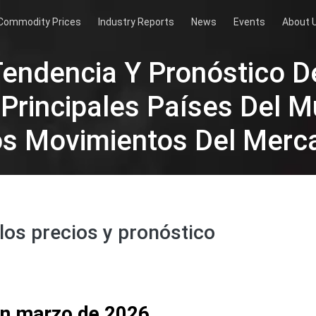
Commodity Prices
Industry Reports
News
Events
About 
endencia Y Pronóstico D
 Principales Países Del 
os Movimientos Del Merc
os precios y pronóstico
en marzo de 2026