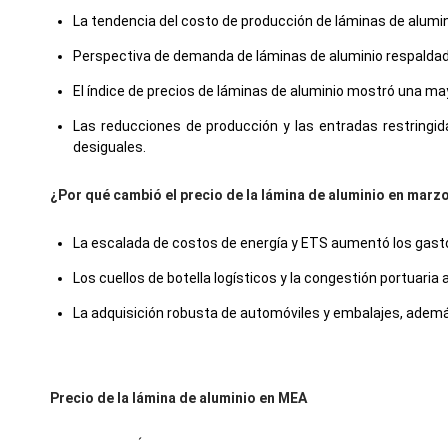
La tendencia del costo de producción de láminas de alumi
Perspectiva de demanda de láminas de aluminio respaldad
El índice de precios de láminas de aluminio mostró una may
Las reducciones de producción y las entradas restringid
desiguales.
¿Por qué cambió el precio de la lámina de aluminio en marz
La escalada de costos de energía y ETS aumentó los gasto
Los cuellos de botella logísticos y la congestión portuaria
La adquisición robusta de automóviles y embalajes, ademá
Precio de la lámina de aluminio en MEA
En EAU, el Índice de Precio de la Lámina de Aluminio subió 