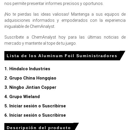
nos permite presentar informes precisos y oportunos.
cayeron en picado en febrero de 2026.
¡No te pierdas las ideas valiosas! Mantenga a sus equipos de
¿Por qué cambió el precio del papel de aluminio en marzo de
adquisiciones informados y empoderados con la experiencia
2026 en Europa?
inigualable de ChemAnalyst.
Suscríbete a ChemAnalyst hoy para las últimas noticias de
Los precios del gas natural y la electricidad aumentaron
mercado y mantente al tope de tu juego.
en febrero de 2026, inflando los costos de producción de
aluminio primario.
Lista de los Aluminum Foil Suministradores
El suministro de aluminio primario cayó en picado en el
primer trimestre de 2026 tras los conflictos geopolíticos
1. Hindalco Industries
en Oriente Medio.
2. Grupo China Hongqiao
Las importaciones europeas de materias primas cayeron
3. Ningbo Jintian Copper
en picado en febrero de 2026 debido a las paradas
regionales de transporte marítimo.
4. Grupo Wieland
5. Iniciar sesión o Suscribirse
Para el trimestre que termina en
6. Iniciar sesión o Suscribirse
diciembre de 2025
Descripción del producto