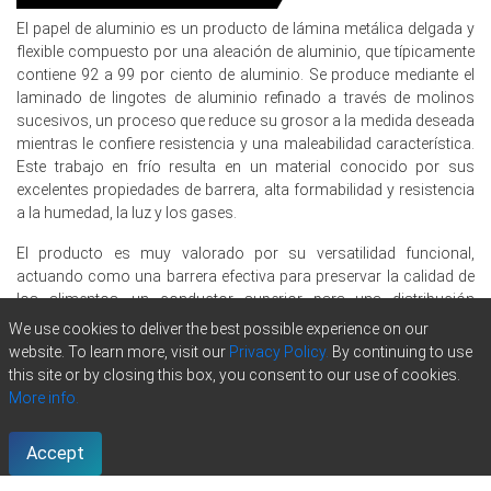
El papel de aluminio es un producto de lámina metálica delgada y
Precios de papel de aluminio en Norteamérica
flexible compuesto por una aleación de aluminio, que típicamente
contiene 92 a 99 por ciento de aluminio. Se produce mediante el
laminado de lingotes de aluminio refinado a través de molinos
En los Estados Unidos, el Índice de Precio de Papel de
sucesivos, un proceso que reduce su grosor a la medida deseada
Aluminio subió en el cuarto trimestre de 2025, impulsado
mientras le confiere resistencia y una maleabilidad característica.
por el aumento de los costos de producción.
Este trabajo en frío resulta en un material conocido por sus
Los costos de producción de papel de aluminio
excelentes propiedades de barrera, alta formabilidad y resistencia
aumentaron en el cuarto trimestre de 2025,
a la humedad, la luz y los gases.
influenciados por el aumento de la electricidad industrial
en noviembre de 2025.
El producto es muy valorado por su versatilidad funcional,
actuando como una barrera efectiva para preservar la calidad de
La producción industrial en los Estados Unidos creció un
los alimentos, un conductor superior para una distribución
2.0% año tras año en diciembre de 2025, impulsando la
uniforme del calor y aislamiento en la cocina, y un escudo
We use cookies to deliver the best possible experience on our
demanda.
protector para materiales sensibles. Estas atributos lo hacen
website. To learn more, visit our
Privacy Policy.
By continuing to use
indispensable en las principales áreas de aplicación, incluyendo el
Las ventas minoristas en los Estados Unidos
this site or by closing this box, you consent to our use of cookies.
envasado y almacenamiento de alimentos, las artes culinarias
aumentaron un 3.3% año tras año en noviembre de 2025,
More info.
para cocinar y envolver, y usos industriales para aislamiento
apoyando el embalaje.
térmico y blindaje eléctrico.
Accept
El Índice de Precios al Consumidor (IPC) subió un 2.7%
año tras año en diciembre de 2025, indicando presiones