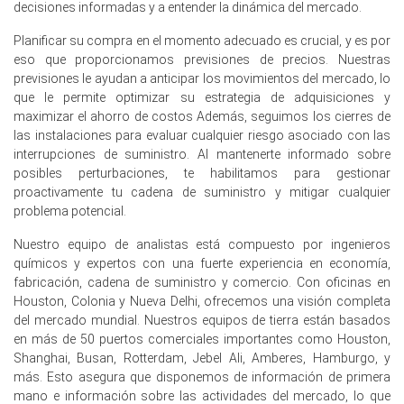
Índice de Precios de Papel de Aluminio.
decisiones informadas y a entender la dinámica del mercado.
El Índice de Manufactura se expandió en marzo de 2026,
Planificar su compra en el momento adecuado es crucial, y es por
impulsando las perspectivas de demanda de aluminio en
eso que proporcionamos previsiones de precios. Nuestras
lámina industrial.
previsiones le ayudan a anticipar los movimientos del mercado, lo
que le permite optimizar su estrategia de adquisiciones y
La producción industrial se estancó en 0.0% en febrero
maximizar el ahorro de costos Además, seguimos los cierres de
de 2026, mientras que las matriculaciones de
las instalaciones para evaluar cualquier riesgo asociado con las
automóviles fluctuaron en febrero de 2026.
interrupciones de suministro. Al mantenerte informado sobre
posibles perturbaciones, te habilitamos para gestionar
Las ventas minoristas crecieron 0.7% y el desempleo se
proactivamente tu cadena de suministro y mitigar cualquier
mantuvo en 4.2% en febrero de 2026, apoyando la
problema potencial.
demanda de embalaje.
La confianza del consumidor alcanzó -24.7 en marzo de
Nuestro equipo de analistas está compuesto por ingenieros
2026, afectando negativamente la demanda de bienes
químicos y expertos con una fuerte experiencia en economía,
duraderos durante el primer trimestre de 2026.
fabricación, cadena de suministro y comercio. Con oficinas en
Houston, Colonia y Nueva Delhi, ofrecemos una visión completa
Las fundiciones europeas detuvieron operaciones
del mercado mundial. Nuestros equipos de tierra están basados
parciales en el primer trimestre de 2026 debido a los
en más de 50 puertos comerciales importantes como Houston,
elevados costos de energía, reduciendo el suministro.
Shanghai, Busan, Rotterdam, Jebel Ali, Amberes, Hamburgo, y
más. Esto asegura que disponemos de información de primera
La Pronóstico de Precio de Papel de Aluminio se mantuvo
mano e información sobre las actividades del mercado, lo que
elevado ya que las importaciones de materia prima