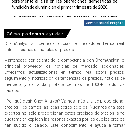
persistente al alza en las operaciones domésticas de
fundición de aluminio en el primer trimestre de 2026.
La demanda de embalaje de baterías de vehículos
eléctricos se expandió en enero-febrero de 2026,
view historical insights
impulsada por el crecimiento en los tamaños de los
Cómo podemos ayudar
paquetes de baterías.
ChemAnalyst: Su fuente de noticias del mercado en tiempo real,
actualizaciones semanales de precios
Precios de papel de aluminio en Europa
Manténgase por delante de la competencia con ChemAnalyst, el
principal proveedor de noticias de mercado accionables.
Ofrecemos actualizaciones en tiempo real sobre precios,
En Alemania, el Índice de Precio de Papel de Aluminio
seguimiento y notificación de tendencias de precios, noticias de
subió trimestre a trimestre en el primer trimestre de
mercado, y demanda y oferta de más de 1000+ productos
2026, impulsado por los costos de energía en aumento.
básicos.
La tendencia del costo de producción de papel de
¿Por qué elegir ChemAnalyst? Vamos más allá de proporcionar
aluminio aumentó a medida que la inflación del
precios - les damos las ideas detrás de ellos. Nuestros analistas
consumidor alcanzó el 2.7% en marzo de 2026.
expertos no sólo proporcionan datos precisos de precios, sino
Los precios al productor disminuyeron un 0.2% en marzo
que también explican las razones exactas por las que los precios
de 2026, aliviando las presiones aguas arriba para el
han subido o bajado. Este conocimiento le ayuda a tomar