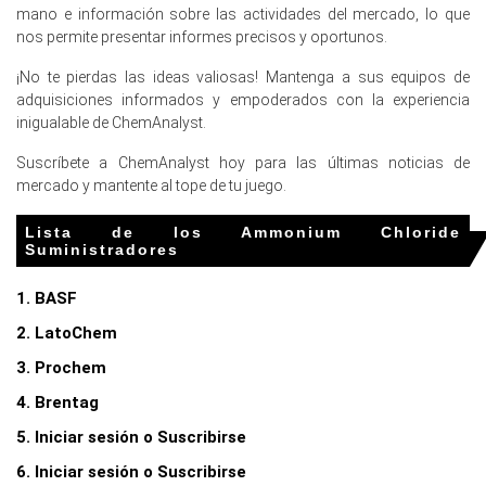
mano e información sobre las actividades del mercado, lo que
industrial constante.
nos permite presentar informes precisos y oportunos.
La previsión de precios del Cloruro de Amonio sugiere una
¡No te pierdas las ideas valiosas! Mantenga a sus equipos de
perspectiva estable a firme, dependiente de la demanda
adquisiciones informados y empoderados con la experiencia
agrícola y las tendencias de la materia prima de
inigualable de ChemAnalyst.
amoníaco.
Suscríbete a ChemAnalyst hoy para las últimas noticias de
¿Por qué cambió el precio del Cloruro de Amonio en marzo de
mercado y mantente al tope de tu juego.
2026 en Europa?
Lista de los Ammonium Chloride
Suministradores
Los precios aumentaron en marzo de 2026 debido a
mayores costos de amoníaco y energía, lo que elevó la
1. BASF
Tendencia de Costos de Producción de Cloruro de
Amonio.
2. LatoChem
La demanda estable de fertilizantes antes de la
3. Prochem
aplicación estacional apoyó el Índice de Precios de
4. Brentag
Cloruro de Amonio.
5. Iniciar sesión o Suscribirse
Las restricciones menores en el suministro y los
retrasos en la logística contribuyeron a la presión al alza
6. Iniciar sesión o Suscribirse