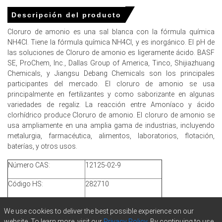
en los precios.
Descripción del producto
Para el trimestre que termina en
Cloruro de amonio es una sal blanca con la fórmula química
diciembre de 2025
NH4Cl. Tiene la fórmula química NH4Cl, y es inorgánico. El pH de
las soluciones de Cloruro de amonio es ligeramente ácido. BASF
SE, ProChem, Inc., Dallas Group of America, Tinco, Shijiazhuang
Chemicals, y Jiangsu Debang Chemicals son los principales
Precios de Cloruro de Amonio en Norteamérica
participantes del mercado. El cloruro de amonio se usa
principalmente en fertilizantes y como saborizante en algunas
En Norteamérica, el Índice de Precios del Cloruro de
variedades de regaliz. La reacción entre Amoníaco y ácido
Amonio se suavizó durante el Q4 2025, reflejando una
clorhídrico produce Cloruro de amonio. El cloruro de amonio se
tendencia a la baja gradual a medida que la demanda de
usa ampliamente en una amplia gama de industrias, incluyendo
los sectores clave disminuyó y los inventarios
metalurgia, farmacéutica, alimentos, laboratorios, flotación,
permanecieron adecuados.
baterías, y otros usos.
El precio spot de Cloruro de Amonio en los EE. UU. y
Número CAS:
12125-02-9
Canadá permaneció bajo presión durante el trimestre ya
Código HS:
que el suministro suficiente y la reposición cautelosa por
282710
parte de los usuarios downstream redujeron la urgencia
Grado de fertilizante N-
en las ofertas spot. La reposición agrícola se desaceleró
Calificación:
We use cookies to deliver the best possible experience on our
25%
después de las principales temporadas de siembra, y los
website. To learn more, visit our
Privacy Policy.
By continuing to use