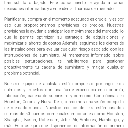
han subido o bajado. Este conocimiento le ayuda a tomar
consistentes.
decisiones informadas y a entender la dinámica del mercado.
El precio spot de Cloruro de Amonio aumentó
Planificar su compra en el momento adecuado es crucial, y es por
ligeramente a principios de marzo debido a una
eso que proporcionamos previsiones de precios. Nuestras
disponibilidad más ajustada y mayores costos logísticos.
previsiones le ayudan a anticipar los movimientos del mercado, lo
que le permite optimizar su estrategia de adquisiciones y
La tendencia del costo de producción de Cloruro de
maximizar el ahorro de costos Además, seguimos los cierres de
Amonio se movió hacia arriba debido a precios elevados
las instalaciones para evaluar cualquier riesgo asociado con las
de amoníaco y presiones de costos de energía en las
interrupciones de suministro. Al mantenerte informado sobre
instalaciones de producción regionales.
posibles perturbaciones, te habilitamos para gestionar
Las perspectivas de demanda de Cloruro de Amonio
proactivamente tu cadena de suministro y mitigar cualquier
permanecieron estables, impulsadas por usos
problema potencial.
downstream en fertilizantes, procesos de galvanizado,
productos farmacéuticos, aditivos alimentarios y
Nuestro equipo de analistas está compuesto por ingenieros
aplicaciones de acabado textil.
químicos y expertos con una fuerte experiencia en economía,
fabricación, cadena de suministro y comercio. Con oficinas en
La demanda del sector de mezcla de fertilizantes
Houston, Colonia y Nueva Delhi, ofrecemos una visión completa
proporcionó un apoyo de línea base constante durante
del mercado mundial. Nuestros equipos de tierra están basados
todo el trimestre.
en más de 50 puertos comerciales importantes como Houston,
Shanghai, Busan, Rotterdam, Jebel Ali, Amberes, Hamburgo, y
El Índice de Precio de Cloruro de Amonio fue influenciado
más. Esto asegura que disponemos de información de primera
por reducciones moderadas de inventario y consumo