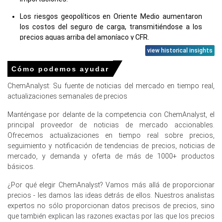
Los riesgos geopolíticos en Oriente Medio aumentaron
los costos del seguro de carga, transmitiéndose a los
precios aguas arriba del amoníaco y CFR.
view historical insights
La adquisición de fertilizantes estacionales antes del
trasplante de arroz impulsó una demanda firme, los
Cómo podemos ayudar
importadores aseguraron envíos limitados rápidamente.
ChemAnalyst: Su fuente de noticias del mercado en tiempo real,
actualizaciones semanales de precios
Manténgase por delante de la competencia con ChemAnalyst, el
Precios de Cloruro de Amonio en Europa
principal proveedor de noticias de mercado accionables.
Ofrecemos actualizaciones en tiempo real sobre precios,
En Europa, el Índice de Precios de Cloruro de Amonio
seguimiento y notificación de tendencias de precios, noticias de
mostró una tendencia ligeramente firme durante el
mercado, y demanda y oferta de más de 1000+ productos
primer trimestre de 2026, apoyado por una demanda
básicos.
estable de fertilizantes y fluctuaciones en los costos de
las materias primas.
¿Por qué elegir ChemAnalyst? Vamos más allá de proporcionar
precios - les damos las ideas detrás de ellos. Nuestros analistas
El índice de precio promedio de Cloruro de Amonio
expertos no sólo proporcionan datos precisos de precios, sino
permaneció estable, reflejando fundamentos de
que también explican las razones exactas por las que los precios
mercado equilibrados y llegadas de importaciones