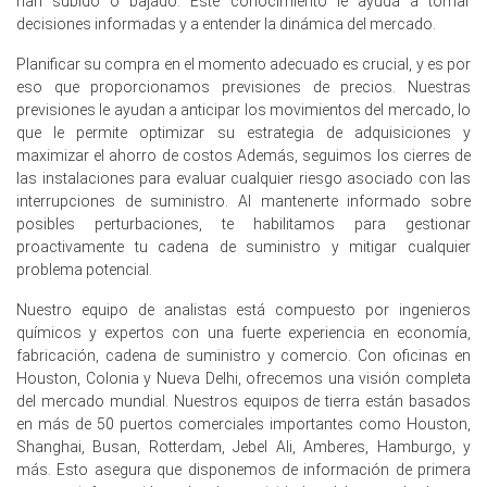
han subido o bajado. Este conocimiento le ayuda a tomar
decisiones informadas y a entender la dinámica del mercado.
La Pronóstico de Precio del Alcohol Amílico reflejó presión
al alza después de interrupciones masivas en la cadena
Planificar su compra en el momento adecuado es crucial, y es por
de suministro durante el Q1 2026.
eso que proporcionamos previsiones de precios. Nuestras
previsiones le ayudan a anticipar los movimientos del mercado, lo
En marzo de 2026, el IPC de Alemania subió 2.7%,
que le permite optimizar su estrategia de adquisiciones y
mientras que el PPI disminuyó 0.2%, reflejando presiones
maximizar el ahorro de costos Además, seguimos los cierres de
de costos upstream mixtas.
las instalaciones para evaluar cualquier riesgo asociado con las
interrupciones de suministro. Al mantenerte informado sobre
A pesar de un Índice de Manufactura en expansión en
posibles perturbaciones, te habilitamos para gestionar
marzo de 2026, la producción industrial permaneció
proactivamente tu cadena de suministro y mitigar cualquier
estancada en 0.0% en febrero de 2026.
problema potencial.
El desempleo estable en 4.2% y el crecimiento del 0.7%
en las ventas minoristas en febrero de 2026 apoyaron las
Nuestro equipo de analistas está compuesto por ingenieros
solicitudes de consumo básicas.
químicos y expertos con una fuerte experiencia en economía,
fabricación, cadena de suministro y comercio. Con oficinas en
La confianza del consumidor profundamente negativa en
Houston, Colonia y Nueva Delhi, ofrecemos una visión completa
-24.7 en marzo de 2026 presionó la demanda final de
del mercado mundial. Nuestros equipos de tierra están basados
alcohol amílico discrecional hacia abajo.
en más de 50 puertos comerciales importantes como Houston,
Shanghai, Busan, Rotterdam, Jebel Ali, Amberes, Hamburgo, y
Las reservas de emergencia del gobierno fueron
más. Esto asegura que disponemos de información de primera
liberadas en marzo de 2026 para estabilizar los