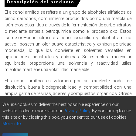
Descripción del producto
diciembre de 2025
El alcohol amílico se refiere a un grupo de alcoholes alifáticos de
cinco carbonos, comúnmente producidos como una mezcla de
isómeros obtenidos a través de la fermentación de carbohidratos
Precios de Alcohol de Amilo en Norteamérica
o mediante síntesis petroquímica como el proceso oxo. Estos
isómeros—principalmente alcohol isoamílico y alcohol amílico
activo—poseen un olor suave característico y exhiben polaridad
En Estados Unidos, el Índice de Precios del Alcohol
moderada, lo que los convierte en solventes versátiles en
Amílico subió trimestre a trimestre en el cuarto
aplicaciones industriales y químicas. Su estructura molecular
trimestre de 2025, impulsado por una sólida producción
equilibrada proporciona una solvencia y reactividad útiles
industrial y el aumento de los costos de insumos.
mientras mantiene una volatilidad manejable.
Las tendencias de precios del Alcohol Amílico indicaron
presión al alza en el cuarto trimestre de 2025,
El alcohol amílico es valorado por su excelente poder de
influenciadas por la demanda sostenida y los gastos de
disolución, buena biodegradabilidad y compatibilidad con una
producción elevados.
amplia gama de resinas, aceites y compuestos orgánicos. Ofrece
tasas de evaporación controladas, características efectivas de
Los costos de producción de Alcohol de Amilo
We use cookies to deliver the best possible experience on our
formación de película y rendimiento confiable tanto en sistemas
aumentaron en el cuarto trimestre de 2025, con el IPC
website. To learn more, visit our
Privacy Policy.
By continuing to use
acuosos como no acuosos. Las principales aplicaciones
subiendo
2.7
% en diciembre de 2025 y PPI sube
3.0
% en
this site or by closing this box, you consent to our use of cookies.
incluyen recubrimientos e tintas de impresión, plastificantes,
noviembre de 2025.
More info.
productos farmacéuticos, fragancias, formulaciones de limpieza
y la síntesis de ésteres y otros productos químicos finos. Su
Las perspectivas de demanda de alcohol amílico