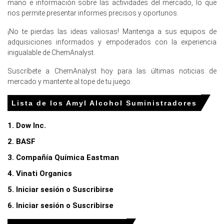
mano e información sobre las actividades del mercado, lo que
mercados de energía y de materia prima de Alcohol
nos permite presentar informes precisos y oportunos.
Amílico que se estaban estrechando.
¡No te pierdas las ideas valiosas! Mantenga a sus equipos de
¿Por qué cambió el precio del Alcohol Amílico en marzo de
adquisiciones informados y empoderados con la experiencia
2026 en Europa?
inigualable de ChemAnalyst.
Suscríbete a ChemAnalyst hoy para las últimas noticias de
El suministro de nafta en caída y los costos de petróleo
mercado y mantente al tope de tu juego.
crudo en aumento redujeron severamente la
disponibilidad aguas arriba en marzo de 2026.
Lista de los Amyl Alcohol Suministradores
Las interrupciones masivas en la cadena de suministro y
los bloqueos regionales en el transporte restringieron las
1. Dow Inc.
importaciones de materias primas críticas durante el
2. BASF
primer trimestre de 2026.
3. Compañía Química Eastman
Una inflación más alta del 2.7% en marzo de 2026
aumentó los costos de producción intensivos en
4. Vinati Organics
servicios públicos para los fabricantes regionales de
5. Iniciar sesión o Suscribirse
productos químicos.
6. Iniciar sesión o Suscribirse
Para el trimestre que termina en