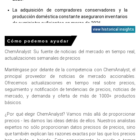
La adquisición de compradores conservadores y la
producción doméstica constante aseguraron inventarios
de suministro suficientes en marzo de 2026.
view historical insights
Cómo podemos ayudar
Precios del alcohol amílico en Europa
ChemAnalyst: Su fuente de noticias del mercado en tiempo real,
actualizaciones semanales de precios
En Alemania, el Índice de Precios del Alcohol Amílico subió
Manténgase por delante de la competencia con ChemAnalyst, el
trimestre a trimestre en el primer trimestre de 2026,
principal proveedor de noticias de mercado accionables.
impulsado por el aumento de los costos de las materias
Ofrecemos actualizaciones en tiempo real sobre precios,
primas upstream.
seguimiento y notificación de tendencias de precios, noticias de
La tendencia del costo de producción de alcohol amílico
mercado, y demanda y oferta de más de 1000+ productos
aumentó en marzo de 2026 ya que los precios del nafta
básicos.
aguas arriba aumentaron significativamente.
¿Por qué elegir ChemAnalyst? Vamos más allá de proporcionar
Las perspectivas de demanda de alcohol amílico
precios - les damos las ideas detrás de ellos. Nuestros analistas
permanecieron moderadas en el primer trimestre de
expertos no sólo proporcionan datos precisos de precios, sino
2026 debido a un deterioro del entorno económico más
que también explican las razones exactas por las que los precios
amplio.