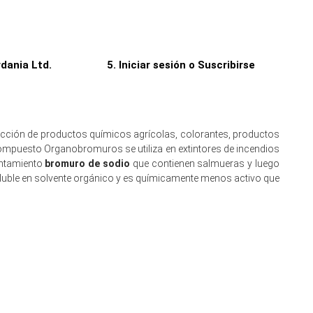
rio de fin de año para reducir la exposición del inventario
ble, sin ofrecer apoyo de impulso de costos para precios
dania Ltd.
5. Iniciar sesión o Suscribirse
erspectivas de Demanda de Bromo, reduciendo la actividad
ucción de productos químicos agrícolas, colorantes, productos
mpuesto Organobromuros se utiliza en extintores de incendios
entamiento
bromuro de sodio
que contienen salmueras y luego
luble en solvente orgánico y es químicamente menos activo que
rtes.
 fortalecimiento.
mpensan los inventarios cómodos.
do la presión de aumento de costos.