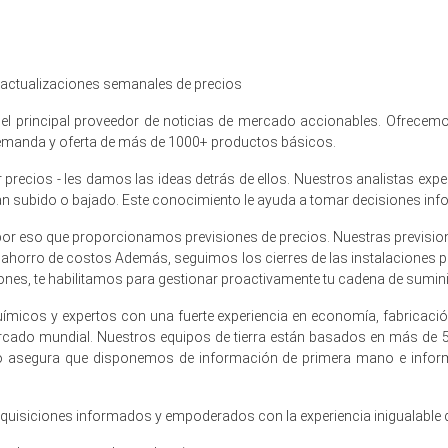
n medida estable durante el primer trimestre de 2026, apoyado por un
, actualizaciones semanales de precios
ro poco espectacular.
l principal proveedor de noticias de mercado accionables. Ofrecemos
a que la mayoría de los volúmenes continuaron fluyendo bajo acuerdos 
 demanda y oferta de más de 1000+ productos básicos.
S, PPO/HIPS, recubrimientos, textiles, aditivos de caucho, biocidas 
recios - les damos las ideas detrás de ellos. Nuestros analistas exp
spectiva de Demanda de Bromo neutral a suave.
han subido o bajado. Este conocimiento le ayuda a tomar decisiones inf
ió estable, con energía, logística y costos de bromo-sal upstrea
por eso que proporcionamos previsiones de precios. Nuestras previsione
l ahorro de costos Además, seguimos los cierres de las instalaciones p
nes, te habilitamos para gestionar proactivamente tu cadena de suminis
026 señalaba un potencial de alza moderado impulsado por ciclos de 
opa.
ímicos y expertos con una fuerte experiencia en economía, fabricaci
 Central y del Este reportaron disponibilidad adecuada de Israel y 
ercado mundial. Nuestros equipos de tierra están basados en más de
o asegura que disponemos de información de primera mano e inform
Europa?
adquisiciones informados y empoderados con la experiencia inigualable