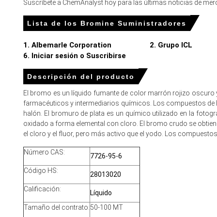
El Índice de Precios bajó ligeramente en diciembre ya que 
Suscríbete a ChemAnalyst hoy para las últimas noticias de merc
antes de los reajustes de contratos de 2026.
Lista de los Bromine Suministradores
Los costos de energía y materias primas planos aguas ar
más altos.
1. Albemarle Corporation
2. Grupo ICL
6. Iniciar sesión o Suscribirse
La disminución de la demanda estacional en electrónica,
en el mercado al contado y afectando el Precio al Contad
Descripción del producto
Para el trimestre que termina 
El bromo es un líquido fumante de color marrón rojizo oscuro
farmacéuticos y intermediarios químicos. Los compuestos de 
Norteamérica
halón. El bromuro de plata es un químico utilizado en la foto
oxidado a forma elemental con cloro. El bromo crudo se obtie
• En EE. UU., el Índice de Precio del Bromo subió en un 8.6% tr
el cloro y el fluor, pero más activo que el yodo. Los compuesto
• El precio promedio de Bromo para el trimestre fue aproxim
Número CAS:
7726-95-6
• El Precio Spot de Bromo observado mostró tensión terminal, mi
Código HS:
28013020
El pronóstico de precios del bromo indica una modesta subida 
Calificación:
Líquido
• La estabilidad de los insumos de energía y materia prima ma
Tamaño del contrato:
50-100 MT