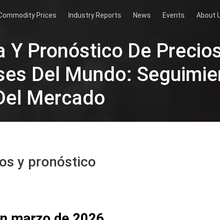
Commodity Prices
Industry Reports
News
Events
About 
 Y Pronóstico De Precio
íses Del Mundo: Seguimie
Del Mercado
os y pronóstico
en marzo de 2026