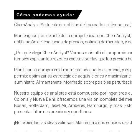
Precios de bromo en Europa
Cómo podemos ayudar
El Índice de Precio del Bromo en Europa se mantuvo en gra
ChemAnalyst: Su fuente de noticias del mercado en tiempo real
en contratos y una actividad en la downstream estable pe
Manténgase por delante de la competencia con ChemAnalyst, e
Los movimientos del precio spot del bromo fueron suaves y
notificación de tendencias de precios, noticias de mercado, y
La demanda de aplicaciones retardantes de llama en PC/AB
¿Por qué elegir ChemAnalyst? Vamos más allá de proporcionar p
campos petroleros se mantuvo estable, formando una Per
también explican las razones exactas por las que los precios 
La tendencia del costo de producción de bromo permanec
Planificar su compra en el momento adecuado es crucial, y es 
volatilidad anterior.
permite optimizar su estrategia de adquisiciones y maximizar e
suministro. Al mantenerte informado sobre posibles perturbacio
La Pronóstico del Precio del Bromo para principios de 2
por inventarios cómodos en el norte-oeste y centro de Eur
Nuestro equipo de analistas está compuesto por ingenieros qu
Los compradores dependientes de importaciones en Europa
Colonia y Nueva Delhi, ofrecemos una visión completa del m
sobre el Índice de Precios regional.
Busan, Rotterdam, Jebel Ali, Amberes, Hamburgo, y más. Est
presentar informes precisos y oportunos.
¿Por qué cambió el precio del Bromo en marzo de 2026 en 
¡No te pierdas las ideas valiosas! Mantenga a sus equipos de 