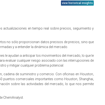
view historical insights
 suministro equilibrado, una adquisición predecible basada
 actualizaciones en tiempo real sobre precios, seguimiento y
a largo plazo, limitando la volatilidad del mercado spot.
para tratamiento de agua y fluidos de salmuera clara para
ertos no sólo proporcionan datos precisos de precios, sino que
ormadas y a entender la dinámica del mercado.
m mostrando fluctuaciones mínimas en comparación con la
s le ayudan a anticipar los movimientos del mercado, lo que le
ara evaluar cualquier riesgo asociado con las interrupciones de
tro y mitigar cualquier problema potencial.
reabastecimiento, aunque las ganancias estaban limitadas
ón, cadena de suministro y comercio. Con oficinas en Houston,
los Estados Unidos, limitando aún más la presión al alza
 50 puertos comerciales importantes como Houston, Shanghai,
ación sobre las actividades del mercado, lo que nos permite
 de ChemAnalyst.