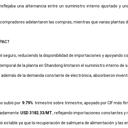
 reflejaba una alternancia entre un suministro interno ajustado y 
compradores adelantaron las compras, mientras que varias plantas 
APAC?
el seguro, reduciendo la disponibilidad de importaciones y apoyando c
temporal de la planta en Shandong limitaron el suministro interno de s
además de la demanda constante de electrónica, absorbieron inventari
mo subió por
9.79%
trimestre sobre trimestre, apoyado por CIF más fir
ximadamente
USD 3182.33/MT
, reflejando importaciones constantes y r
 estable ya que la recuperación de salmuera de alimentación y las e