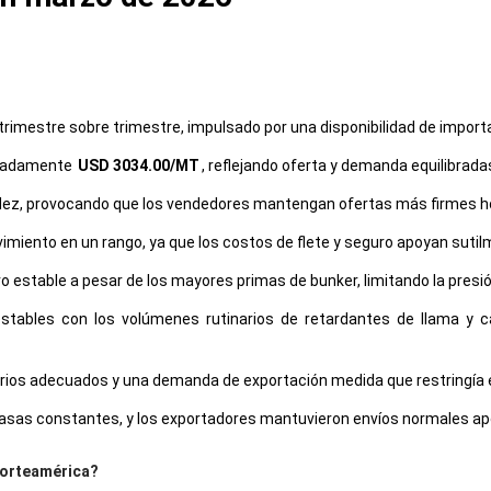
trimestre sobre trimestre, impulsado por una disponibilidad de import
ximadamente
USD 3034.00/MT
, reflejando oferta y demanda equilibrada
idez, provocando que los vendedores mantengan ofertas más firmes h
imiento en un rango, ya que los costos de flete y seguro apoyan sutil
 estable a pesar de los mayores primas de bunker, limitando la presi
bles con los volúmenes rutinarios de retardantes de llama y cam
ntarios adecuados y una demanda de exportación medida que restringía
sas constantes, y los exportadores mantuvieron envíos normales apoy
Norteamérica?