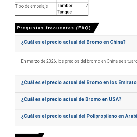
• La Perspectiva de Demanda de Bromo permaneció favorable d
Tambor /
Tipo de embalaje:
• La congestión portuaria y los cuellos de botella en el ferrocar
Tanque
• La alta utilización de los principales productores apoyó la d
Preguntas frecuentes (FAQ)
¿Por qué cambió el precio del Bromo en diciembre de 2025
¿Cuál es el precio actual del Bromo en China?
• Las llegadas de importaciones constantes desde Jordania e Isra
• La fuerte demanda de salida aguas abajo para retardantes de
En marzo de 2026, los precios del bromo en China se situa
• Eficiencia logística y inventarios terminales alineados con la
APAC
¿Cuál es el precio actual del Bromo en los Emirat
• En China, el Índice de Precio del Bromo subió por 13.83% trime
¿Cuál es el precio actual de Bromo en USA?
• El precio promedio de Bromo para el trimestre fue aproximada
• El Precio Spot de Bromo permaneció subdued; la Pronóstico d
¿Cuál es el precio actual del Polipropileno en Arab
La tendencia del costo de producción de bromo permaneció sile
• La Perspectiva de Demanda de Bromo se mantuvo estable, impul