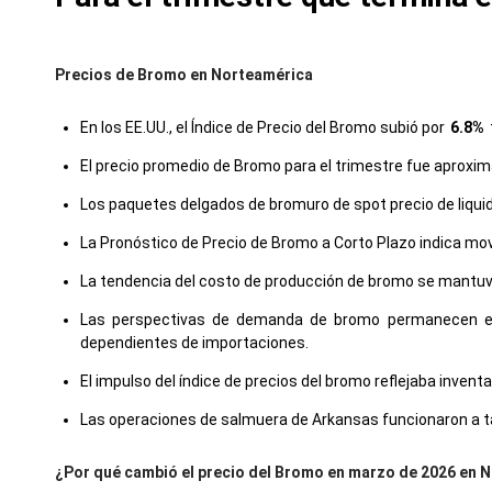
Precios de Bromo en Norteamérica
En los EE.UU., el Índice de Precio del Bromo subió por
6.8%
El precio promedio de Bromo para el trimestre fue apro
Los paquetes delgados de bromuro de spot precio de liqu
La Pronóstico de Precio de Bromo a Corto Plazo indica mov
La tendencia del costo de producción de bromo se mantuvo
Las perspectivas de demanda de bromo permanecen esta
dependientes de importaciones.
El impulso del índice de precios del bromo reflejaba inve
Las operaciones de salmuera de Arkansas funcionaron a ta
¿Por qué cambió el precio del Bromo en marzo de 2026 en 