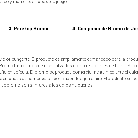
los distribuidores y compuestos participaron en la reducción de inventa
ado y mantente al tope de tu juego.
riba mantuvieron la Tendencia de Costo de Producción de Bromo esta
3. Perekop Bromo
4. Compañía de Bromo de Jor
 polímeros de construcción y compuestos automotrices suavizó las P
o de Bromo.
en diciembre de 2025
 y olor pungente. El producto es ampliamente demandado para la prod
Bromo también pueden ser utilizados como retardantes de llama. Su co
grafía en película. El bromo se produce comercialmente mediante el cal
ne entonces de compuestos con vapor de agua o aire. El producto es so
imestre a trimestre, reflejando dinámicas de demanda aguas abajo más fue
s de bromo son similares a los de los halógenos.
adamente USD 2840.00/MT, apoyado por importaciones constantes.
entras que el Índice de Precios reflejaba una narrativa de suministro en
a corto plazo ya que la reposición y las consultas de exportación co
ntuvo la Tendencia de Costo de Producción de Bromo silenciosa, limitan