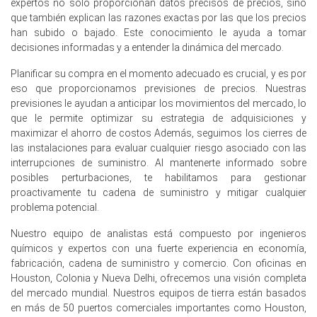
expertos no sólo proporcionan datos precisos de precios, sino
aumentó los costos de servicios públicos y operativos
que también explican las razones exactas por las que los precios
para sintetizar Carbendazim a partir de materias primas.
han subido o bajado. Este conocimiento le ayuda a tomar
decisiones informadas y a entender la dinámica del mercado.
Una caída del -0.2% en los precios al productor en marzo
de 2026 indicó una disminución de los costos upstream
Planificar su compra en el momento adecuado es crucial, y es por
para algunas materias primas químicas alternativas.
eso que proporcionamos previsiones de precios. Nuestras
previsiones le ayudan a anticipar los movimientos del mercado, lo
El Índice de Manufactura se expandió en marzo de 2026,
que le permite optimizar su estrategia de adquisiciones y
impulsando las Perspectivas de Demanda de
maximizar el ahorro de costos Además, seguimos los cierres de
Carbendazim para pinturas y recubrimientos
las instalaciones para evaluar cualquier riesgo asociado con las
industriales.
interrupciones de suministro. Al mantenerte informado sobre
La producción industrial estancada en 0.0% y el
posibles perturbaciones, te habilitamos para gestionar
crecimiento de las ventas minoristas en 0.7% en febrero
proactivamente tu cadena de suministro y mitigar cualquier
de 2026 sustentaron el consumo base de Carbendazim.
problema potencial.
Una tasa de desempleo del 4.2% en febrero de 2026
Nuestro equipo de analistas está compuesto por ingenieros
apoyó las renovaciones, mientras que -24.7 de confianza
químicos y expertos con una fuerte experiencia en economía,
del consumidor en marzo de 2026 limitó la demanda.
fabricación, cadena de suministro y comercio. Con oficinas en
Houston, Colonia y Nueva Delhi, ofrecemos una visión completa
La Pronóstico de Precio de Carbendazim permaneció
del mercado mundial. Nuestros equipos de tierra están basados
elevado en marzo de 2026 debido a severas
en más de 50 puertos comerciales importantes como Houston,
interrupciones en la cadena de suministro global.