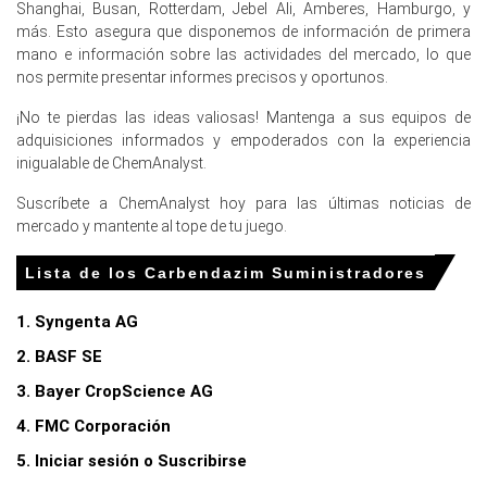
Shanghai, Busan, Rotterdam, Jebel Ali, Amberes, Hamburgo, y
más. Esto asegura que disponemos de información de primera
¿Por qué cambió el precio de Carbendazim en marzo de 2026
mano e información sobre las actividades del mercado, lo que
en Europa?
nos permite presentar informes precisos y oportunos.
¡No te pierdas las ideas valiosas! Mantenga a sus equipos de
Los costos de producción del precursor de Carbendazim,
adquisiciones informados y empoderados con la experiencia
urea, aumentaron en marzo de 2026 en medio de
inigualable de ChemAnalyst.
severas interrupciones en el suministro global.
Suscríbete a ChemAnalyst hoy para las últimas noticias de
La materia prima de amoníaco experimentó costos en
mercado y mantente al tope de tu juego.
aumento en marzo de 2026, impulsados por precios
elevados del gas natural europeo.
Lista de los Carbendazim Suministradores
La demanda agrícola doméstica de Carbendazim
permaneció inexistente en marzo de 2026 debido a
1. Syngenta AG
estrictas prohibiciones regulatorias.
2. BASF SE
3. Bayer CropScience AG
Para el trimestre que termina en
4. FMC Corporación
diciembre de 2025
5. Iniciar sesión o Suscribirse