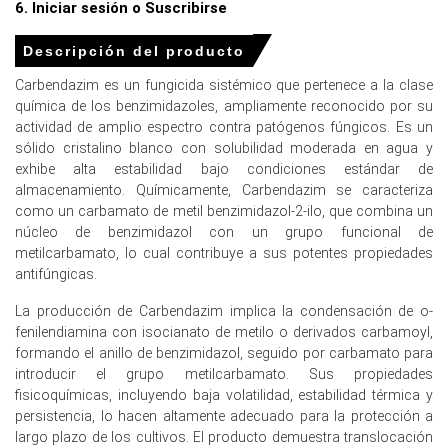
6. Iniciar sesión o Suscribirse
Descripción del producto
Precios de Carbendazim en Norteamérica
Carbendazim es un fungicida sistémico que pertenece a la clase
En Estados Unidos, el Índice de Precios de Carbendazim
química de los benzimidazoles, ampliamente reconocido por su
enfrentó presión al alza en el cuarto trimestre de 2025,
actividad de amplio espectro contra patógenos fúngicos. Es un
debido a los costos de producción en aumento y las
sólido cristalino blanco con solubilidad moderada en agua y
ventas minoristas.
exhibe alta estabilidad bajo condiciones estándar de
almacenamiento. Químicamente, Carbendazim se caracteriza
Los costos de producción de Carbendazim aumentaron
como un carbamato de metil benzimidazol-2-ilo, que combina un
en el cuarto trimestre de 2025, ya que los precios spot
núcleo de benzimidazol con un grupo funcional de
del gas natural en Estados Unidos aumentaron en los
metilcarbamato, lo cual contribuye a sus potentes propiedades
últimos meses.
antifúngicas.
El Índice de Precios al Productor subió
3.0
% año tras año
La producción de Carbendazim implica la condensación de o-
en noviembre de 2025, aumentando los costos de
fenilendiamina con isocianato de metilo o derivados carbamoyl,
entrada de Carbendazim.
formando el anillo de benzimidazol, seguido por carbamato para
introducir el grupo metilcarbamato. Sus propiedades
Las interrupciones en el suministro de metanol en el
fisicoquímicas, incluyendo baja volatilidad, estabilidad térmica y
cuarto trimestre de 2025 impidieron las caídas de
persistencia, lo hacen altamente adecuado para la protección a
precios, elevando los costos de producción de
largo plazo de los cultivos. El producto demuestra translocación
Carbendazim.