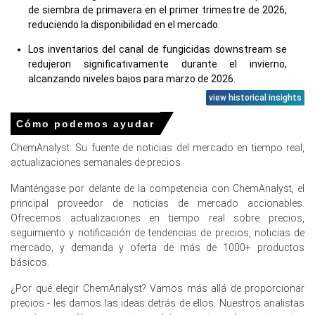
de siembra de primavera en el primer trimestre de 2026,
reduciendo la disponibilidad en el mercado.
Los inventarios del canal de fungicidas downstream se
redujeron significativamente durante el invierno,
alcanzando niveles bajos para marzo de 2026.
view historical insights
Cómo podemos ayudar
Precios de Carbendazim en Europa
ChemAnalyst: Su fuente de noticias del mercado en tiempo real,
actualizaciones semanales de precios
En Alemania, el Índice de Precios de Carbendazim subió
trimestre a trimestre en el primer trimestre de 2026,
Manténgase por delante de la competencia con ChemAnalyst, el
impulsado por el aumento de los costos de las materias
principal proveedor de noticias de mercado accionables.
primas upstream.
Ofrecemos actualizaciones en tiempo real sobre precios,
seguimiento y notificación de tendencias de precios, noticias de
La tendencia del costo de producción de Carbendazim
mercado, y demanda y oferta de más de 1000+ productos
aumentó en marzo de 2026 ya que los gastos de materia
básicos.
prima de urea y amoníaco aumentaron
significativamente.
¿Por qué elegir ChemAnalyst? Vamos más allá de proporcionar
precios - les damos las ideas detrás de ellos. Nuestros analistas
Una inflación más alta del 2.7% en marzo de 2026