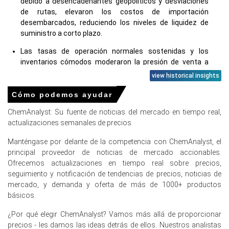
debido a desencadenantes geopolíticos y desviaciones
de rutas, elevaron los costos de importación
desembarcados, reduciendo los niveles de liquidez de
suministro a corto plazo.
Las tasas de operación normales sostenidas y los
inventarios cómodos moderaron la presión de venta a
pesar de las ofertas intermitentes en busca de primas
view historical insights
en el mercado.
Cómo podemos ayudar
La apreciación del yen frente al dólar ligeramente redujo
ChemAnalyst: Su fuente de noticias del mercado en tiempo real,
los costos de aterrizaje, contrarrestando cierta presión
actualizaciones semanales de precios
al alza por parte del transporte vinculado a la energía.
Manténgase por delante de la competencia con ChemAnalyst, el
principal proveedor de noticias de mercado accionables.
Ofrecemos actualizaciones en tiempo real sobre precios,
Precios de Cloroformo en Europa
seguimiento y notificación de tendencias de precios, noticias de
mercado, y demanda y oferta de más de 1000+ productos
En Alemania, el Índice de Precios del Cloroformo cayó por
básicos.
5.2
% trimestre sobre trimestre, reflejando oferta y
demanda equilibradas.
¿Por qué elegir ChemAnalyst? Vamos más allá de proporcionar
precios - les damos las ideas detrás de ellos. Nuestros analistas