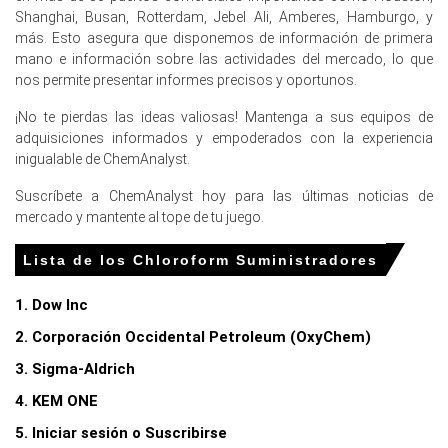
fueron atenuadas por inventarios cómodos en los
Shanghai, Busan, Rotterdam, Jebel Ali, Amberes, Hamburgo, y
tanques de Hamburgo y una paridad de importación
más. Esto asegura que disponemos de información de primera
estable.
mano e información sobre las actividades del mercado, lo que
Los productores nacionales operaron a tasas cercanas a
nos permite presentar informes precisos y oportunos.
la capacidad nominal, limitando la escasez mientras las
¡No te pierdas las ideas valiosas! Mantenga a sus equipos de
cargas inmediatas respondieron rápidamente al
adquisiciones informados y empoderados con la experiencia
arbitraje.
inigualable de ChemAnalyst.
¿Por qué cambió el precio del Cloroformo en marzo de 2026
Suscríbete a ChemAnalyst hoy para las últimas noticias de
en Europa?
mercado y mantente al tope de tu juego.
Los picos de precios de la energía impulsados por
Lista de los Chloroform Suministradores
motivos geopolíticos aumentaron los costos de
producción, lo que provocó ofertas más fuertes de los
1. Dow Inc
vendedores y una actividad de compra especulativa.
2. Corporación Occidental Petroleum (OxyChem)
Las consultas de exportación mejoradas desde Europa
3. Sigma-Aldrich
Central restringieron la disponibilidad, apoyando una
presión ascendente incremental en las cotizaciones
4. KEM ONE
FOB.
5. Iniciar sesión o Suscribirse