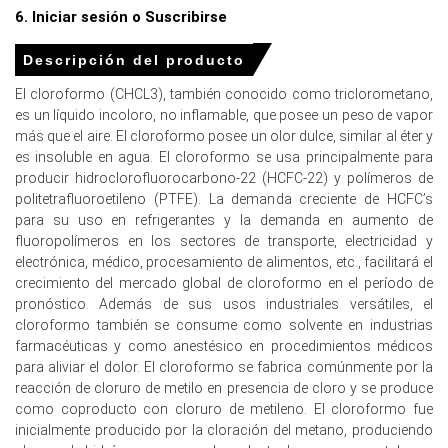
La demanda interna permaneció estable pero las
6. Iniciar sesión o Suscribirse
tendencias de sustitución y los límites regulatorios
suprimieron la adquisición, manteniendo los precios en
Descripción del producto
un rango limitado.
El cloroformo (CHCL3), también conocido como triclorometano,
es un líquido incoloro, no inflamable, que posee un peso de vapor
más que el aire. El cloroformo posee un olor dulce, similar al éter y
Para el trimestre que termina en
es insoluble en agua. El cloroformo se usa principalmente para
producir hidroclorofluorocarbono-22 (HCFC-22) y polímeros de
diciembre de 2025
politetrafluoroetileno (PTFE). La demanda creciente de HCFC’s
para su uso en refrigerantes y la demanda en aumento de
fluoropolímeros en los sectores de transporte, electricidad y
electrónica, médico, procesamiento de alimentos, etc., facilitará el
Precios de Cloroformo en Norteamérica
crecimiento del mercado global de cloroformo en el período de
pronóstico. Además de sus usos industriales versátiles, el
En Estados Unidos, el Índice de Precios del Cloroformo
cloroformo también se consume como solvente en industrias
cayó por
5.6% trimestre a trimestre
, reflejando
farmacéuticas y como anestésico en procedimientos médicos
actividad de demanda de exportación silenciosa.
para aliviar el dolor. El cloroformo se fabrica comúnmente por la
reacción de cloruro de metilo en presencia de cloro y se produce
El precio promedio de Cloroformo para el trimestre fue
como coproducto con cloruro de metileno. El cloroformo fue
aproximadamente
USD 570.33/MT
según lo informado
inicialmente producido por la cloración del metano, produciendo
por los datos.