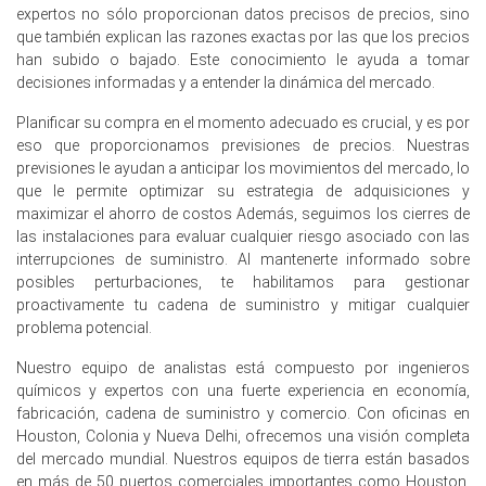
El precio promedio de Cloroformo para el trimestre fue
expertos no sólo proporcionan datos precisos de precios, sino
aproximadamente
USD 619.00/MT,
evaluado desde
que también explican las razones exactas por las que los precios
Hamburg FOB.
han subido o bajado. Este conocimiento le ayuda a tomar
decisiones informadas y a entender la dinámica del mercado.
El precio spot de cloroform mostró volatilidad en marzo
debido a cambios en los costos vinculados a la energía y
Planificar su compra en el momento adecuado es crucial, y es por
presiones de compra especulativa.
eso que proporcionamos previsiones de precios. Nuestras
previsiones le ayudan a anticipar los movimientos del mercado, lo
El pronóstico del precio del cloroformo indica
que le permite optimizar su estrategia de adquisiciones y
comportamiento en rango a corto plazo, dependiente de
maximizar el ahorro de costos Además, seguimos los cierres de
los costos de energía, arbitraje y demanda de
las instalaciones para evaluar cualquier riesgo asociado con las
exportación.
interrupciones de suministro. Al mantenerte informado sobre
La tendencia del costo de producción de cloroformo
posibles perturbaciones, te habilitamos para gestionar
subió debido a los impuestos sobre la electricidad y el
proactivamente tu cadena de suministro y mitigar cualquier
carbono, apoyando un índice de precios más alto.
problema potencial.
Las perspectivas de demanda de cloroformo
Nuestro equipo de analistas está compuesto por ingenieros
permanecen moderadas ya que la sustitución y la
químicos y expertos con una fuerte experiencia en economía,
adquisición cautelosa de productos farmacéuticos
fabricación, cadena de suministro y comercio. Con oficinas en
limitan la adopción en el mercado al contado.
Houston, Colonia y Nueva Delhi, ofrecemos una visión completa
del mercado mundial. Nuestros equipos de tierra están basados
Las ganancias del Índice de Precios del Cloroformo
en más de 50 puertos comerciales importantes como Houston,