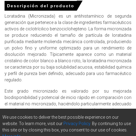
Las cadenas de suministro globales experimentaron
Descripción del producto
interrupciones severas en marzo de 2026, restringiendo
significativamente la disponibilidad regional de materia
Loratadina (Micronizada) es un antihistamínico de segunda
prima petroquímica.
generación que pertenece a la clase de ingredientes farmacéuticos
activos de ciclotrícilico benzociclohepteno. La forma micronizada
Los costos de energía de gas natural aumentaron en
se produce reduciendo el tamaño de partícula de loratadina
marzo de 2026, aumentando aún más la carga total de la
purificada mediante molienda mecánica controlada, produciendo
fabricación química.
un polvo fino y uniforme optimizado para un rendimiento de
disolución mejorado. Típicamente aparece como un material
Para el trimestre que termina en
cristalino de color blanco a blanco roto, la loratadina micronizada
diciembre de 2025
se caracteriza por su baja solubilidad acuosa, estabilidad química
y perfil de pureza bien definido, adecuado para uso farmacéutico
regulado.
Este grado micronizado es valorado por su mejorada
Precios de Loratadina en Norteamérica
biodisponibilidad y potencial de inicio rápido en comparación con
el material no micronizado, haciéndolo particularmente adecuado
En los Estados Unidos, el Índice de Precios de la
para formulaciones que requieren una liberación de medicamento
Loratadina subió trimestre a trimestre en el cuarto
consistente y eficiente. Su principal atributo funcional es la
We use cookies to deliver the best possible experience on our
trimestre de 2025, impulsado por un gasto del
inhibición selectiva de los receptores periféricos H1, apoyando su
website. To learn more, visit our
Privacy Policy.
By continuing to use
consumidor robusto.
uso en productos destinados a reducir los efectos de la
this site or by closing this box, you consent to our use of cookies.
Los costos de producción de Loratadina aumentaron en
histamina. La loratadina (Micronizada) se incorpora ampliamente