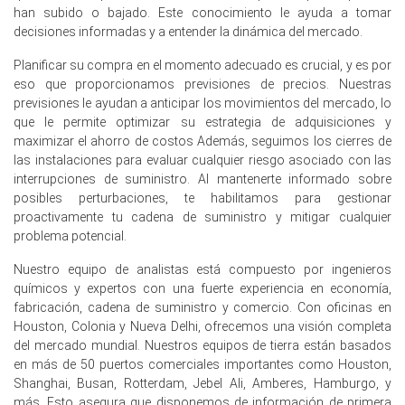
impulsado por el aumento de los costos aguas arriba del
han subido o bajado. Este conocimiento le ayuda a tomar
nafta.
decisiones informadas y a entender la dinámica del mercado.
La tendencia del costo de producción de Loratadina
Planificar su compra en el momento adecuado es crucial, y es por
aumentó en marzo de 2026 ya que la inflación del IPC del
eso que proporcionamos previsiones de precios. Nuestras
2.7% elevó los gastos operativos.
previsiones le ayudan a anticipar los movimientos del mercado, lo
que le permite optimizar su estrategia de adquisiciones y
A pesar del aumento del Índice de Precios de Loratadina,
maximizar el ahorro de costos Además, seguimos los cierres de
los precios de los productores disminuyeron en -0.2% en
las instalaciones para evaluar cualquier riesgo asociado con las
marzo de 2026, aliviando las presiones precursoras.
interrupciones de suministro. Al mantenerte informado sobre
Las perspectivas de demanda de Loratadina
posibles perturbaciones, te habilitamos para gestionar
permanecieron estables mientras el Índice de
proactivamente tu cadena de suministro y mitigar cualquier
Fabricación se expandió durante marzo de 2026,
problema potencial.
apoyando la actividad de formulación.
Nuestro equipo de analistas está compuesto por ingenieros
La producción industrial se estancó en 0.0% en febrero
químicos y expertos con una fuerte experiencia en economía,
de 2026, mientras que las tasas de operación
fabricación, cadena de suministro y comercio. Con oficinas en
petroquímicas se debilitaron en marzo de 2026.
Houston, Colonia y Nueva Delhi, ofrecemos una visión completa
del mercado mundial. Nuestros equipos de tierra están basados
Las ventas minoristas crecieron 0.7% y el desempleo se
en más de 50 puertos comerciales importantes como Houston,
mantuvo en 4.2% en febrero de 2026, apoyando las
Shanghai, Busan, Rotterdam, Jebel Ali, Amberes, Hamburgo, y
compras de medicamentos para alergias OTC.
más. Esto asegura que disponemos de información de primera