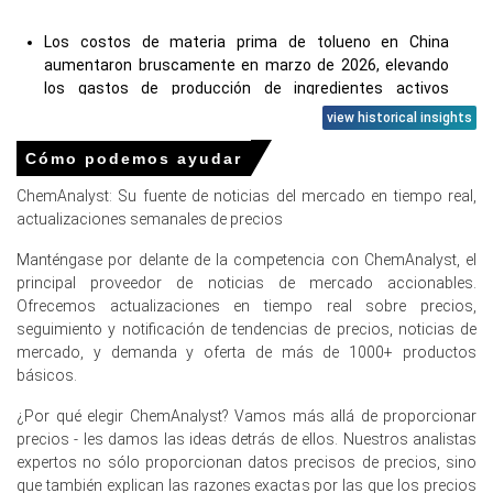
Los costos de materia prima de tolueno en China
aumentaron bruscamente en marzo de 2026, elevando
los gastos de producción de ingredientes activos
farmacéuticos.
view historical insights
Los precios mundiales del petróleo crudo aumentaron en
Cómo podemos ayudar
marzo de 2026, incrementando los costos base para los
ChemAnalyst: Su fuente de noticias del mercado en tiempo real,
derivados petroquímicos esenciales.
actualizaciones semanales de precios
El suministro químico doméstico se redujo a medida que
las plantas disminuyeron las tasas de operación en
Manténgase por delante de la competencia con ChemAnalyst, el
febrero de 2026, restringiendo la disponibilidad de
principal proveedor de noticias de mercado accionables.
precursores.
Ofrecemos actualizaciones en tiempo real sobre precios,
seguimiento y notificación de tendencias de precios, noticias de
mercado, y demanda y oferta de más de 1000+ productos
básicos.
Precios de Loratadina en Europa
¿Por qué elegir ChemAnalyst? Vamos más allá de proporcionar
precios - les damos las ideas detrás de ellos. Nuestros analistas
En Alemania, el Índice de Precios de Loratadina subió
expertos no sólo proporcionan datos precisos de precios, sino
trimestre a trimestre en el primer trimestre de 2026,
que también explican las razones exactas por las que los precios