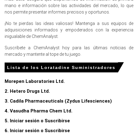
La previsión de precio de la Loratadina se estabilizó ya
mano e información sobre las actividades del mercado, lo que
que la confianza del consumidor alcanzó -24.7 en marzo
nos permite presentar informes precisos y oportunos.
de 2026, lo que provocó cambios hacia los genéricos.
¡No te pierdas las ideas valiosas! Mantenga a sus equipos de
Los costos de la materia prima de nafta aumentaron y el
adquisiciones informados y empoderados con la experiencia
suministro regional se estrechó en marzo de 2026
inigualable de ChemAnalyst.
debido a severas interrupciones en la cadena de
Suscríbete a ChemAnalyst hoy para las últimas noticias de
suministro global.
mercado y mantente al tope de tu juego.
La disponibilidad de importaciones desde Asia cayó en
picado en el primer trimestre de 2026, mientras que los
Lista de los Loratadine Suministradores
costos de energía de gas natural aumentaron en marzo
de 2026.
Morepen Laboratories Ltd.
2. Hetero Drugs Ltd.
¿Por qué cambió el precio de Loratadina en marzo de 2026 en
Europa?
3. Cadila Pharmaceuticals (Zydus Lifesciences)
4. Vasudha Pharma Chem Ltd.
Los costos de la materia prima de nafta aumentaron en
5. Iniciar sesión o Suscribirse
marzo de 2026 debido a los conflictos en Oriente Medio,
elevando los gastos de producción.
6. Iniciar sesión o Suscribirse