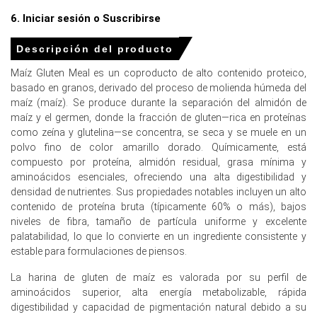
interrupciones en el suministro en Oriente Medio.
6. Iniciar sesión o Suscribirse
Los precios mayoristas de carne y productos cárnicos en
Alemania aumentaron significativamente en
Descripción del producto
comparación con el año anterior durante febrero de
2026.
Maíz Gluten Meal es un coproducto de alto contenido proteico,
basado en granos, derivado del proceso de molienda húmeda del
Los precios mayoristas alemanes para piensos para
maíz (maíz). Se produce durante la separación del almidón de
animales aumentaron mes a mes en febrero de 2026,
maíz y el germen, donde la fracción de gluten—rica en proteínas
impulsando la demanda de ingredientes hacia arriba.
como zeína y glutelina—se concentra, se seca y se muele en un
polvo fino de color amarillo dorado. Químicamente, está
Para el trimestre que termina en
compuesto por proteína, almidón residual, grasa mínima y
aminoácidos esenciales, ofreciendo una alta digestibilidad y
diciembre de 2025
densidad de nutrientes. Sus propiedades notables incluyen un alto
contenido de proteína bruta (típicamente 60% o más), bajos
niveles de fibra, tamaño de partícula uniforme y excelente
palatabilidad, lo que lo convierte en un ingrediente consistente y
Precios de la Harina de Gluten de Maíz en Norteamérica
estable para formulaciones de piensos.
En Estados Unidos, el Índice de Precio de la Harina de
La harina de gluten de maíz es valorada por su perfil de
Gluten de Maíz subió en el cuarto trimestre de 2025,
aminoácidos superior, alta energía metabolizable, rápida
influenciado por un aumento del 2.0% en la producción
digestibilidad y capacidad de pigmentación natural debido a su
industrial en diciembre de 2025.