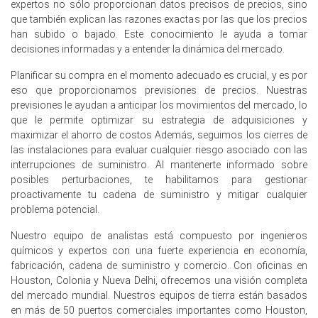
expertos no sólo proporcionan datos precisos de precios, sino
que también explican las razones exactas por las que los precios
En Alemania, el Índice de Precio de la Harina de Gluten de
han subido o bajado. Este conocimiento le ayuda a tomar
Maíz subió trimestre a trimestre en el primer trimestre
decisiones informadas y a entender la dinámica del mercado.
de 2026, impulsado por los costos de energía en
aumento.
Planificar su compra en el momento adecuado es crucial, y es por
eso que proporcionamos previsiones de precios. Nuestras
La tendencia del costo de producción de la harina de
previsiones le ayudan a anticipar los movimientos del mercado, lo
gluten de maíz aumentó en marzo de 2026 ya que la
que le permite optimizar su estrategia de adquisiciones y
inflación alcanzó el 2.7 por ciento.
maximizar el ahorro de costos Además, seguimos los cierres de
las instalaciones para evaluar cualquier riesgo asociado con las
Los precios al productor registraron un -0.2 por ciento en
interrupciones de suministro. Al mantenerte informado sobre
marzo de 2026, reflejando la disminución de los costos
posibles perturbaciones, te habilitamos para gestionar
de procesamiento agrícola aguas arriba.
proactivamente tu cadena de suministro y mitigar cualquier
Las perspectivas de demanda de la Comida de Gluten de
problema potencial.
Maíz se fortalecieron a medida que el Índice de
Manufactura se expandió durante marzo de 2026.
Nuestro equipo de analistas está compuesto por ingenieros
químicos y expertos con una fuerte experiencia en economía,
La producción industrial permaneció estancada en 0.0
fabricación, cadena de suministro y comercio. Con oficinas en
por ciento en febrero de 2026, indicando un rendimiento
Houston, Colonia y Nueva Delhi, ofrecemos una visión completa
estable en la fabricación de alimentación comercial.
del mercado mundial. Nuestros equipos de tierra están basados
en más de 50 puertos comerciales importantes como Houston,
Las ventas minoristas crecieron un 0.7 por ciento en