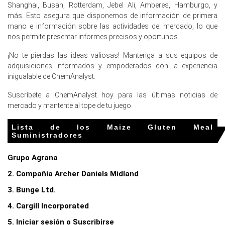
Shanghai, Busan, Rotterdam, Jebel Ali, Amberes, Hamburgo, y
febrero de 2026, manteniendo la demanda aguas arriba
más. Esto asegura que disponemos de información de primera
de alimentos para animales por ingredientes de alto
mano e información sobre las actividades del mercado, lo que
contenido proteico.
nos permite presentar informes precisos y oportunos.
Una tasa de desempleo estable del 4.2 por ciento en
¡No te pierdas las ideas valiosas! Mantenga a sus equipos de
febrero de 2026 apoyó un consumo dietético constante
adquisiciones informados y empoderados con la experiencia
de productos cárnicos.
inigualable de ChemAnalyst.
La confianza del consumidor cayó a -24.7 en marzo de
Suscríbete a ChemAnalyst hoy para las últimas noticias de
2026, lo que moderó la Pronóstico de Precio de la Harina
mercado y mantente al tope de tu juego.
de Gluten de Maíz.
Las existencias de materia prima de maíz en Estados
Lista de los Maize Gluten Meal
Unidos aumentaron a niveles récord durante marzo de
Suministradores
2026, expandiendo la disponibilidad de suministro global.
Grupo Agrana
¿Por qué cambió el precio de la Harina de Gluten de Maíz en
2. Compañía Archer Daniels Midland
marzo de 2026 en Europa?
3. Bunge Ltd.
Los precios del gas natural en el centro europeo
4. Cargill Incorporated
aumentaron mes a mes en marzo de 2026 tras las
5. Iniciar sesión o Suscribirse