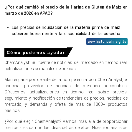
¿Por qué cambió el precio de la Harina de Gluten de Maíz en
marzo de 2026 en APAC?
Los precios de liquidación de la materia prima de maíz
subieron ligeramente y la disponibilidad de la cosecha
antigua se redujo significativamente durante el primer
view historical insights
trimestre de 2026.
Cómo podemos ayudar
El suministro de materia prima de maíz nacional para
ChemAnalyst: Su fuente de noticias del mercado en tiempo real,
alimentación se debilitó debido a brechas de calidad por
actualizaciones semanales de precios
niveles elevados de micotoxinas en enero-febrero de
2026.
Manténgase por delante de la competencia con ChemAnalyst, el
La adquisición de insumos empresariales se estabilizó
principal proveedor de noticias de mercado accionables.
mientras que la demanda de sustitución de insumos
Ofrecemos actualizaciones en tiempo real sobre precios,
para alimentación por alimentación de maíz se fortaleció
seguimiento y notificación de tendencias de precios, noticias de
en el primer trimestre de 2026.
mercado, y demanda y oferta de más de 1000+ productos
básicos.
¿Por qué elegir ChemAnalyst? Vamos más allá de proporcionar
precios - les damos las ideas detrás de ellos. Nuestros analistas
Precios de la Harina de Gluten de Maíz en Europa