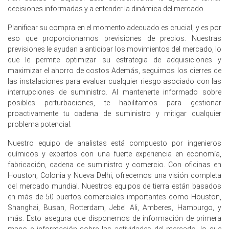
decisiones informadas y a entender la dinámica del mercado.
permanecieron firmes durante todo el primer trimestre
de 2026.
Planificar su compra en el momento adecuado es crucial, y es por
eso que proporcionamos previsiones de precios. Nuestras
Los costos de gas natural, electricidad y combustible
previsiones le ayudan a anticipar los movimientos del mercado, lo
para transporte se fortalecieron en el primer trimestre
que le permite optimizar su estrategia de adquisiciones y
de 2026, impactando directamente en los gastos
maximizar el ahorro de costos Además, seguimos los cierres de
operativos de los productores europeos de mármol.
las instalaciones para evaluar cualquier riesgo asociado con las
El interés de exportación se afirmó mientras los
interrupciones de suministro. Al mantenerte informado sobre
inventarios en el lado del puerto se redujeron en el primer
posibles perturbaciones, te habilitamos para gestionar
trimestre de 2026, apoyando la trayectoria ascendente
proactivamente tu cadena de suministro y mitigar cualquier
de la Pronóstico de Precio de Mármol.
problema potencial.
Nuestro equipo de analistas está compuesto por ingenieros
¿Por qué cambió el precio del Mármol en marzo de 2026 en
químicos y expertos con una fuerte experiencia en economía,
Europa?
fabricación, cadena de suministro y comercio. Con oficinas en
Houston, Colonia y Nueva Delhi, ofrecemos una visión completa
Los costos elevados de gas natural y combustible de
del mercado mundial. Nuestros equipos de tierra están basados
transporte aumentaron los gastos operativos para los
en más de 50 puertos comerciales importantes como Houston,
productores en el primer trimestre de 2026.
Shanghai, Busan, Rotterdam, Jebel Ali, Amberes, Hamburgo, y
más. Esto asegura que disponemos de información de primera
Los inventarios en el lado portuario más ajustados y el
mano e información sobre las actividades del mercado, lo que