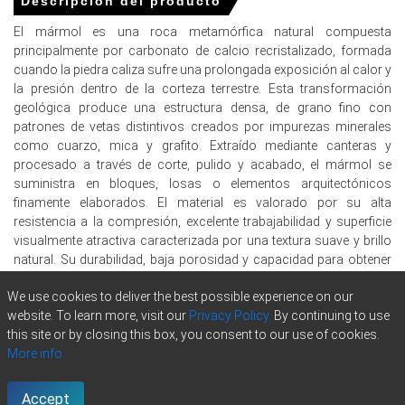
Descripción del producto
de 2025.
El mármol es una roca metamórfica natural compuesta
El Índice de Precios del Mármol enfrentó presión al alza
principalmente por carbonato de calcio recristalizado, formada
por un aumento del 2.7% en el IPC en diciembre de 2025.
cuando la piedra caliza sufre una prolongada exposición al calor y
La demanda de Mármol se suavizó en el cuarto trimestre
la presión dentro de la corteza terrestre. Esta transformación
de 2025 ya que el gasto en construcción no residencial
geológica produce una estructura densa, de grano fino con
disminuyó en octubre de 2025.
patrones de vetas distintivos creados por impurezas minerales
como cuarzo, mica y grafito. Extraído mediante canteras y
Los precios al contado del gas natural se fortalecieron a
procesado a través de corte, pulido y acabado, el mármol se
finales de 2025, aumentando los gastos operativos para
suministra en bloques, losas o elementos arquitectónicos
Marble.
finamente elaborados. El material es valorado por su alta
resistencia a la compresión, excelente trabajabilidad y superficie
La producción industrial de EE.UU. aumentó un 2.0% año
visualmente atractiva caracterizada por una textura suave y brillo
tras año en diciembre de 2025, indicando una actividad
natural. Su durabilidad, baja porosidad y capacidad para obtener
económica más amplia.
un alto pulido mejoran tanto el rendimiento funcional como el
Las ventas minoristas aumentaron un 3.3% año tras año
We use cookies to deliver the best possible experience on our
atractivo estético. La estabilidad térmica y la resistencia a la
en noviembre de 2025, apoyando el gasto del consumidor
website. To learn more, visit our
Privacy Policy.
By continuing to use
intemperie del mármol también lo hacen adecuado para una
para Marble.
this site or by closing this box, you consent to our use of cookies.
amplia gama de aplicaciones estructurales y decorativas. El
More info.
mármol se usa ampliamente en pisos, revestimientos de paredes,
La confianza del consumidor disminuyó en diciembre de
encimeras, esculturas, monumentos y diseño arquitectónico de
2025, indicando cautela en el gasto discrecional en
alta gama. Su combinación de resistencia, elegancia y rendimiento
Accept
mármol.