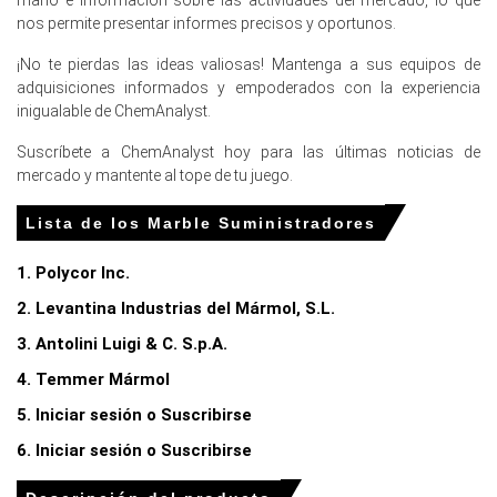
interés firme en las exportaciones apoyaron la presión al
nos permite presentar informes precisos y oportunos.
alza en los precios durante el primer trimestre de 2026.
¡No te pierdas las ideas valiosas! Mantenga a sus equipos de
La inflación del consumidor del 2.7 por ciento en marzo
adquisiciones informados y empoderados con la experiencia
de 2026 ejerció una presión alcista de costos sobre los
inigualable de ChemAnalyst.
precios finales de los materiales.
Suscríbete a ChemAnalyst hoy para las últimas noticias de
Para el trimestre que termina en
mercado y mantente al tope de tu juego.
diciembre de 2025
Lista de los Marble Suministradores
1. Polycor Inc.
Precios de mármol en Norteamérica
2. Levantina Industrias del Mármol, S.L.
3. Antolini Luigi & C. S.p.A.
En los Estados Unidos, el Índice de Precios del Mármol
subió en el cuarto trimestre de 2025, impulsado por el
4. Temmer Mármol
aumento de los costos de producción.
5. Iniciar sesión o Suscribirse
Los costos de producción de mármol aumentaron en el
6. Iniciar sesión o Suscribirse
cuarto trimestre de 2025, influenciados por un aumento
del 3.0% en el índice de precios al productor en noviembre