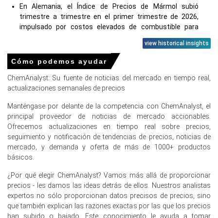
En Alemania, el Índice de Precios de Mármol subió
trimestre a trimestre en el primer trimestre de 2026,
impulsado por costos elevados de combustible para
hornos.
view historical insights
La tendencia del costo de producción de mármol
Cómo podemos ayudar
aumentó en marzo de 2026 ya que la inflación del
consumidor alcanzó el 2.7 por ciento, a pesar de que los
ChemAnalyst: Su fuente de noticias del mercado en tiempo real,
precios de los productores disminuyeron un 0.2 por
actualizaciones semanales de precios
ciento.
Manténgase por delante de la competencia con ChemAnalyst, el
Las perspectivas de demanda de mármol enfrentaron
principal proveedor de noticias de mercado accionables.
vientos en contra en febrero de 2026 con un crecimiento
Ofrecemos actualizaciones en tiempo real sobre precios,
de la producción industrial del 0.0 por ciento y un índice
seguimiento y notificación de tendencias de precios, noticias de
de manufactura en contracción.
mercado, y demanda y oferta de más de 1000+ productos
básicos.
Las ventas minoristas cayeron un 2.0 por ciento y el
desempleo alcanzó el 4.0 por ciento en marzo de 2026,
¿Por qué elegir ChemAnalyst? Vamos más allá de proporcionar
reduciendo el gasto discrecional en Marble residencial
precios - les damos las ideas detrás de ellos. Nuestros analistas
premium.
expertos no sólo proporcionan datos precisos de precios, sino
que también explican las razones exactas por las que los precios
La producción doméstica de mármol y el consumo
han subido o bajado. Este conocimiento le ayuda a tomar
downstream de la fabricación de papel y plásticos