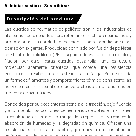
significativamente durante marzo de 2026.
6. Iniciar sesión o Suscribirse
Descripción del producto
Para el trimestre que termina en
diciembre de 2025
Las cuerdas de neumático de poliéster son hilos industriales de
alta tenacidad diseñados para reforzar neumáticos neumáticos y
proporcionar estabilidad dimensional bajo condiciones de
Precios de Cuerdas de Neumáticos de Poliéster en APAC
operación exigentes. Producidas por hilado por fusión de poliéster
tereftalato de polietileno (PET) seguido de estirado controlado y
En APAC, el Índice de Precios de Cuerdas de Neumáticos
fijación por calor, estas cuerdas desarrollan una estructura
de Poliéster cayó trimestre a trimestre en el cuarto
molecular altamente orientada que ofrece una resistencia
trimestre de 2025, influenciado por precios de productor
excepcional, resiliencia y resistencia a la fatiga. Su geometría
deflacionarios, con la evaluación de diciembre en
uniforme de filamentos y comportamiento térmico consistente las
USD2082/MT FOB
Vietnam.
convierten en un material de refuerzo preferido en la construcción
moderna de neumáticos.
La previsión de precios de las cuerdas de neumático de
poliéster sugiere estabilidad a leves caídas debido a la
Conocidos por su excelente resistencia a la tracción, bajo fluencia
persistente sobrecapacidad química global en 2025.
y alto módulo, los cordones de neumático de poliéster mantienen
Los costos de producción de Cuerdas de Neumático de
la estabilidad en un amplio rango de temperaturas y resisten la
Poliéster enfrentaron presión a la baja por los
absorción de humedad y la degradación química. Ofrecen una
diferenciales comprimidos de PTA-PX en el cuarto
resistencia superior al impacto y promueven una distribución
trimestre de 2025.
uniforme de la carga dentro del carcasa del neumático,