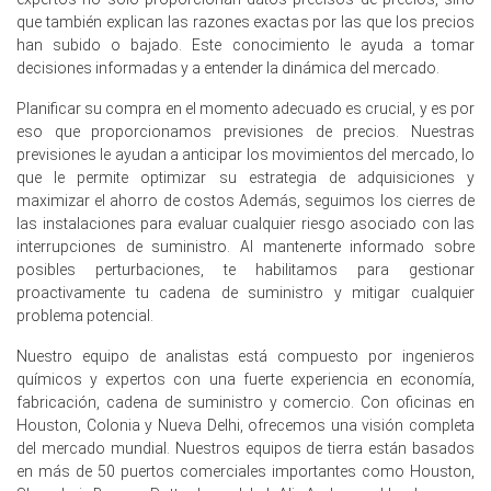
La tendencia del costo de producción de los cordones de
que también explican las razones exactas por las que los precios
neumáticos de poliéster aumentó en marzo de 2026 ya
han subido o bajado. Este conocimiento le ayuda a tomar
que los costos de nafta y etileno subieron bruscamente.
decisiones informadas y a entender la dinámica del mercado.
Las perspectivas de demanda de los Cords de
Planificar su compra en el momento adecuado es crucial, y es por
Neumáticos de Poliéster se fortalecieron en marzo de
eso que proporcionamos previsiones de precios. Nuestras
2026, apoyadas por el aumento en las inscripciones
previsiones le ayudan a anticipar los movimientos del mercado, lo
nacionales de nuevos automóviles de pasajeros.
que le permite optimizar su estrategia de adquisiciones y
maximizar el ahorro de costos Además, seguimos los cierres de
La Pronóstico de Precio de los Cuerdas de Neumáticos
las instalaciones para evaluar cualquier riesgo asociado con las
de Poliéster se desplazó hacia arriba en marzo de 2026
interrupciones de suministro. Al mantenerte informado sobre
tras un aumento en la disponibilidad regional de
posibles perturbaciones, te habilitamos para gestionar
tereftalato de polietileno.
proactivamente tu cadena de suministro y mitigar cualquier
La inflación del consumidor aumentó un 2.7%, y los
problema potencial.
precios al productor disminuyeron un 0.2% en marzo de
Nuestro equipo de analistas está compuesto por ingenieros
2026, afectando los márgenes de Polyester Tire Cords.
químicos y expertos con una fuerte experiencia en economía,
El Índice de Manufactura se expandió en marzo de 2026,
fabricación, cadena de suministro y comercio. Con oficinas en
impulsando la demanda de los OEM por Cuerdas de
Houston, Colonia y Nueva Delhi, ofrecemos una visión completa
Neumático de Poliéster en neumáticos automotrices.
del mercado mundial. Nuestros equipos de tierra están basados
en más de 50 puertos comerciales importantes como Houston,
El estancamiento del 0.0% en la producción industrial y el