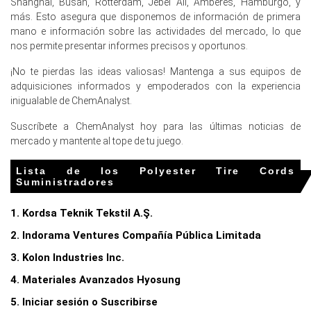
Shanghai, Busan, Rotterdam, Jebel Ali, Amberes, Hamburgo, y
crecimiento del 0.7% en las ventas minoristas en febrero
más. Esto asegura que disponemos de información de primera
de 2026 limitaron la demanda de Cuerdas de Neumáticos
mano e información sobre las actividades del mercado, lo que
de Poliéster industriales.
nos permite presentar informes precisos y oportunos.
Una tasa de desempleo del 4.2% y un índice de confianza
¡No te pierdas las ideas valiosas! Mantenga a sus equipos de
del consumidor de -24.7 durante el primer trimestre de
adquisiciones informados y empoderados con la experiencia
2026 impactaron la demanda de Cordones de
inigualable de ChemAnalyst.
Neumáticos de Poliéster automotriz.
Suscríbete a ChemAnalyst hoy para las últimas noticias de
¿Por qué cambió el precio de los Cordones de Neumático de
mercado y mantente al tope de tu juego.
Poliéster en marzo de 2026 en Europa?
Lista de los Polyester Tire Cords
Suministradores
La materia prima de nafta y los costos energéticos más
amplios subieron bruscamente en toda la región europea
1. Kordsa Teknik Tekstil A.Ş.
durante marzo de 2026.
2. Indorama Ventures Compañía Pública Limitada
Un importante productor regional declaró fuerza mayor
en plantas clave de tereftalato de polietileno en marzo
3. Kolon Industries Inc.
de 2026.
4. Materiales Avanzados Hyosung
La producción y exportaciones de automóviles de
5. Iniciar sesión o Suscribirse
pasajeros domésticos alemanes se fortalecieron