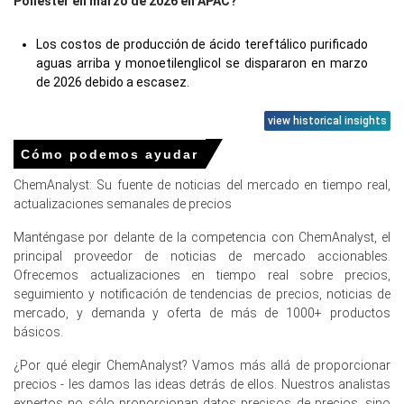
Poliéster en marzo de 2026 en APAC?
Los costos de producción de ácido tereftálico purificado
aguas arriba y monoetilenglicol se dispararon en marzo
de 2026 debido a escasez.
Las importaciones de nafta y materia prima
view historical insights
petroquímica por vía marítima a China enfrentaron
severas interrupciones en el suministro durante el primer
Cómo podemos ayudar
trimestre de 2026.
ChemAnalyst: Su fuente de noticias del mercado en tiempo real,
Los productores químicos asiáticos redujeron la
actualizaciones semanales de precios
producción en marzo de 2026 debido a severas
Manténgase por delante de la competencia con ChemAnalyst, el
escaseces regionales en el suministro de materia prima.
principal proveedor de noticias de mercado accionables.
Ofrecemos actualizaciones en tiempo real sobre precios,
Precios de Cuerdas de Neumáticos de Poliéster en Europa
seguimiento y notificación de tendencias de precios, noticias de
mercado, y demanda y oferta de más de 1000+ productos
En Alemania, el Índice de Precios de Cords de
básicos.
Neumáticos de Poliéster subió trimestre a trimestre en
el primer trimestre de 2026, impulsado por el aumento de
¿Por qué elegir ChemAnalyst? Vamos más allá de proporcionar
los costos de las materias primas.
precios - les damos las ideas detrás de ellos. Nuestros analistas
expertos no sólo proporcionan datos precisos de precios, sino