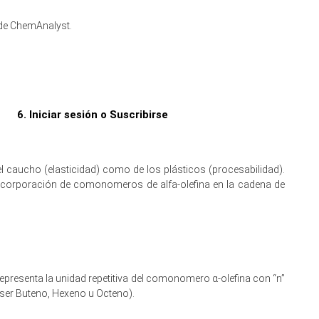
 de ChemAnalyst.
 inventario y a una logística fluida que reduce el poder de
nimiento estacional y reducciones de inventario dirigidas.
d de exportación influyendo en la liquidez y los precios al
6. Iniciar sesión o Suscribirse
l caucho (elasticidad) como de los plásticos (procesabilidad).
ecios de POE en diciembre.
ncorporación de comonomeros de alfa-olefina en la cadena de
 Golfo eliminó por completo las primas de flete.
lso de precios al alza inmediato.
 representa la unidad repetitiva del comonomero α-olefina con “n”
 ser Buteno, Hexeno u Octeno).
e mercado moderada.