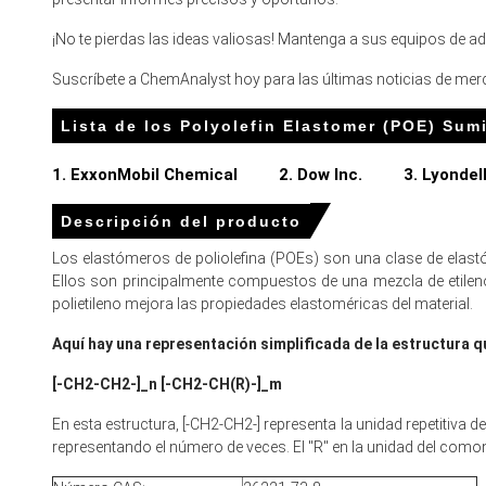
exportaciones y embalaje.
¡No te pierdas las ideas valiosas! Mantenga a sus equipos de 
Las lecturas del Índice de Precios de Elastómeros de Polio
negociación a corto plazo de los vendedores.
Suscríbete a ChemAnalyst hoy para las últimas noticias de merc
La Pronóstico de Precio de Elastómeros de Poliolefina sug
Lista de los Polyolefin Elastomer (POE) Sum
Los productores de elastómeros de poliolefina mantuvieron 
1. ExxonMobil Chemical
2. Dow Inc.
3. Lyondel
contado.
Descripción del producto
¿Por qué cambió el precio del Elastómero de Poliolefina e
Los elastómeros de poliolefina (POEs) son una clase de elastó
Una abundante producción nacional y una materia prima de 
Ellos son principalmente compuestos de una mezcla de etile
polietileno mejora las propiedades elastoméricas del material.
Los valores más bajos del contrato de etileno redujeron los
Aquí hay una representación simplificada de la estructura q
Los distribuidores acumularon inventarios terminados a fin
[-CH2-CH2-]_n [-CH2-CH(R)-]_m
APAC
En esta estructura, [-CH2-CH2-] representa la unidad repetitiva 
representando el número de veces. El "R" en la unidad del comon
En Japón, el Índice de Precios de Elastómeros de Poliole