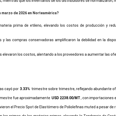
 mientras que los inventarios de los distribuidores se normalizaron, m
en marzo de 2026 en Norteamérica?
 materia prima de etileno, elevando los costos de producción y re
s y las compras conservadoras amplificaron la debilidad en la disponi
s elevaron los costos, alentando a los proveedores a aumentar las ofer
nas cayó por
3.33%
trimestre sobre trimestre, reflejando abundante 
 trimestre fue aproximadamente
USD 2238.00/MT
, con importaciones 
ron el Precio Spot de Elastómero de Poliolefinas muted a pesar de r