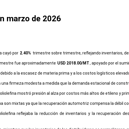
en marzo de 2026
na cayó por
2.40%
trimestre sobre trimestre, reflejando inventarios, d
 trimestre fue aproximadamente
USD 2018.00/MT
, apoyado por el sumi
 debido a la escasez de materia prima y a los costos logísticos elevad
dica una firmeza modesta a medida que la demanda estacional de const
iolefina mostró presión al alza por costos más altos de etileno y prim
a son mixtas ya que la recuperación automotriz compensa la débil co
oliolefina reflejaba la reducción de inventarios y la recuperación 