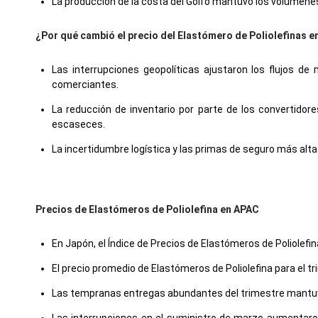
La producción de la costa del Golfo mantuvo los volúmenes,
¿Por qué cambió el precio del Elastómero de Poliolefinas 
Las interrupciones geopolíticas ajustaron los flujos de
comerciantes.
La reducción de inventario por parte de los convertidore
escaseces.
La incertidumbre logística y las primas de seguro más alta
Precios de Elastómeros de Poliolefina en APAC
En Japón, el Índice de Precios de Elastómeros de Poliolefi
El precio promedio de Elastómeros de Poliolefina para el
Las tempranas entregas abundantes del trimestre mantuvie