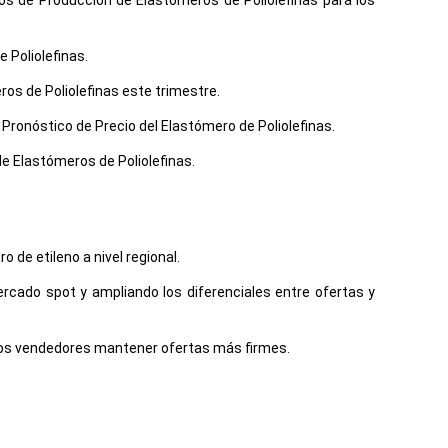
os de Producción de Elastómeros de Poliolefinas para los
 Poliolefinas.
os de Poliolefinas este trimestre.
ronóstico de Precio del Elastómero de Poliolefinas.
de Elastómeros de Poliolefinas.
 de etileno a nivel regional.
ercado spot y ampliando los diferenciales entre ofertas y
a los vendedores mantener ofertas más firmes.