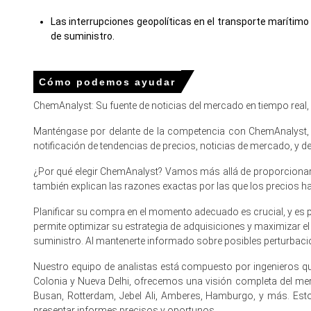
Las interrupciones geopolíticas en el transporte marítim
de suministro.
Los elevados primas de flete y seguro aumentaron los cos
Cómo podemos ayudar
La construcción de la Eurozona en silencio y la adquisición
ChemAnalyst: Su fuente de noticias del mercado en tiempo real
Para el trimestre que termina 
Manténgase por delante de la competencia con ChemAnalyst, e
notificación de tendencias de precios, noticias de mercado, y
Norteamérica
¿Por qué elegir ChemAnalyst? Vamos más allá de proporcionar p
En los EE.UU., el Índice de Precios de Elastómeros de Polio
también explican las razones exactas por las que los precios 
El precio promedio de Elastómeros de Poliolefina para e
Planificar su compra en el momento adecuado es crucial, y es 
permite optimizar su estrategia de adquisiciones y maximizar e
El precio spot de elastómero de poliolefina mostró estab
suministro. Al mantenerte informado sobre posibles perturbacio
Costa del Golfo.
Nuestro equipo de analistas está compuesto por ingenieros qu
La tendencia del costo de producción de elastómeros de po
Colonia y Nueva Delhi, ofrecemos una visión completa del m
margen de los productores durante el cuarto trimestre.
Busan, Rotterdam, Jebel Ali, Amberes, Hamburgo, y más. Est
Las perspectivas de demanda de elastómeros de polio
presentar informes precisos y oportunos.