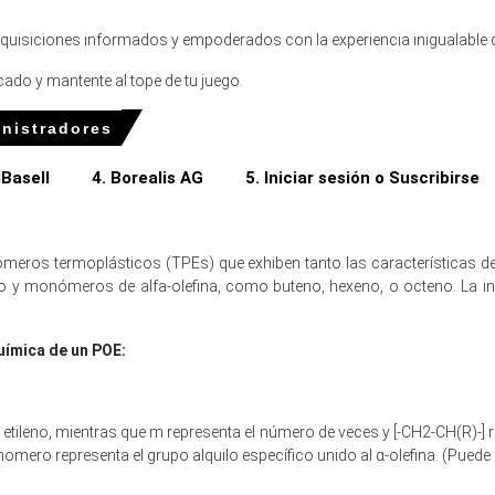
adquisiciones informados y empoderados con la experiencia inigualable
lefina se detuvieron a mediados de diciembre debido a la acumulación de
ado y mantente al tope de tu juego.
iere volatilidad modesta hasta principios de 2026 impulsada por mante
inistradores
asignaciones disciplinadas, con inventarios terminales y disponibilida
lBasell
4. Borealis AG
5. Iniciar sesión o Suscribirse
n diciembre de 2025 en Norteamérica?
meros termoplásticos (TPEs) que exhiben tanto las características de
etileno estable crearon disponibilidad excedente, presionando los pr
no y monómeros de alfa-olefina, como buteno, hexeno, o octeno. La i
 costos de producción, mientras que la logística fluida de la Costa del
uímica de un POE:
ales del trimestre, lo que provocó compras cautelosas y limitó el impu
de etileno, mientras que m representa el número de veces y [-CH2-CH(R)-]
omero representa el grupo alquilo específico unido al α-olefina. (Puede
finas cayó por 1.55% trimestre a trimestre, reflejando una demanda d