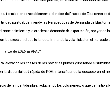
 las primas de las materias primas, elevando la Tendencia de Cost
o, fortaleciendo notablemente el Índice de Precios de Elastómeros de
tividad puntual, definiendo las Perspectivas de Demanda de Elastómer
l mantenimiento y la creciente demanda de exportación, apoyando la P
los picos en el costo landed, limitando la volatilidad en el mercado 
en marzo de 2026 en APAC?
ta, elevando los costos de las materias primas y limitando el suministro
 la disponibilidad rápida de POE, intensificando la escasez en el m
edio de la incertidumbre, reduciendo los volúmenes, lo que permitió 