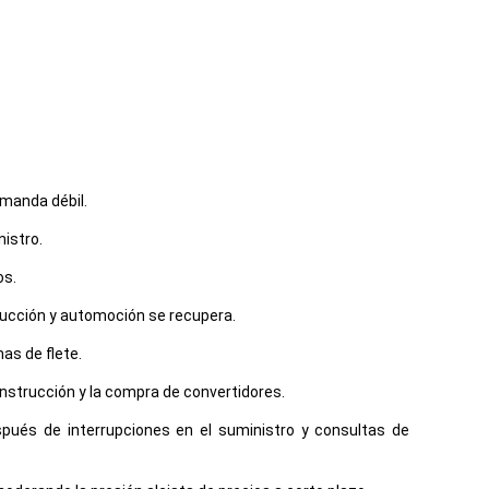
emanda débil.
nistro.
os.
rucción y automoción se recupera.
as de flete.
nstrucción y la compra de convertidores.
después de interrupciones en el suministro y consultas de