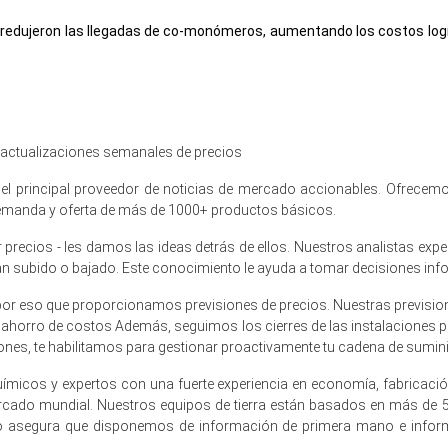
o redujeron las llegadas de co-monómeros, aumentando los costos logís
tos de materia prima en destino, presionando significativamente los
 cautelosa de automóviles limitaron la actividad de compra, reduciendo
, actualizaciones semanales de precios
en diciembre de 2025
l principal proveedor de noticias de mercado accionables. Ofrecemos
 demanda y oferta de más de 1000+ productos básicos.
recios - les damos las ideas detrás de ellos. Nuestros analistas exp
lefinas cayó un 1.6% trimestre a trimestre, reflejando una presión bajis
han subido o bajado. Este conocimiento le ayuda a tomar decisiones inf
l trimestre fue aproximadamente USD 2067.67/MT, según los volúmenes
por eso que proporcionamos previsiones de precios. Nuestras previsione
l ahorro de costos Además, seguimos los cierres de las instalaciones p
ilidad semanal a principios de trimestre, apoyado por una abundante 
nes, te habilitamos para gestionar proactivamente tu cadena de suminis
ímicos y expertos con una fuerte experiencia en economía, fabricaci
liolefina se suavizó ligeramente a medida que los valores de los con
ercado mundial. Nuestros equipos de tierra están basados en más de
o asegura que disponemos de información de primera mano e inform
lefina permanecieron equilibradas con la absorción en automoció