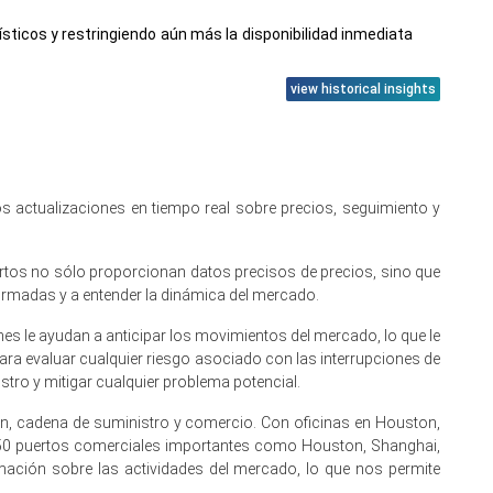
ticos y restringiendo aún más la disponibilidad inmediata
view historical insights
 márgenes de producción nacional en marzo.
 la presión a la baja en los precios durante marzo.
 actualizaciones en tiempo real sobre precios, seguimiento y
ertos no sólo proporcionan datos precisos de precios, sino que
ta suave.
ormadas y a entender la dinámica del mercado.
 reportados FOB Nueva Orleans.
s le ayudan a anticipar los movimientos del mercado, lo que le
ara evaluar cualquier riesgo asociado con las interrupciones de
materia prima de etileno y una producción constante en la
tro y mitigar cualquier problema potencial.
ón, cadena de suministro y comercio. Con oficinas en Houston,
tratos de etileno disminuyeron, aliviando las presiones de
 50 puertos comerciales importantes como Houston, Shanghai,
ación sobre las actividades del mercado, lo que nos permite
n y construcción compensando un consumo más débil en