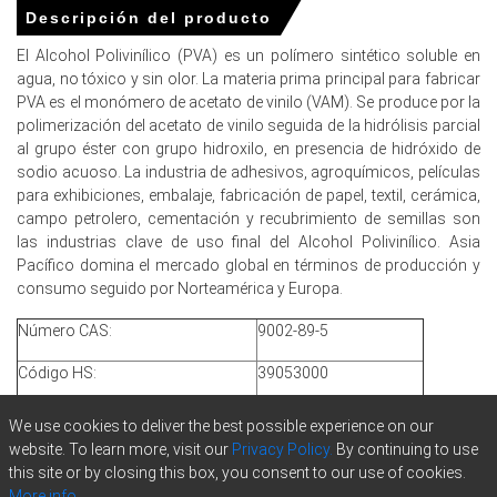
Descripción del producto
El precio spot del alcohol polivinílico permaneció subdued
en medio de inventarios equilibrados y actividad
El Alcohol Polivinílico (PVA) es un polímero sintético soluble en
transaccional silenciosa en todas las redes.
agua, no tóxico y sin olor. La materia prima principal para fabricar
PVA es el monómero de acetato de vinilo (VAM). Se produce por la
La previsión de precios del alcohol polivinílico apunta a
polimerización del acetato de vinilo seguida de la hidrólisis parcial
una volatilidad modesta impulsada por los flujos de
al grupo éster con grupo hidroxilo, en presencia de hidróxido de
exportación y los ajustes de fin de año.
sodio acuoso. La industria de adhesivos, agroquímicos, películas
La tendencia del costo de producción de Alcohol
para exhibiciones, embalaje, fabricación de papel, textil, cerámica,
Polivinílico permaneció lateral ya que
VAM
y los costos
campo petrolero, cementación y recubrimiento de semillas son
de entrada de energía se mantuvieron estables.
las industrias clave de uso final del Alcohol Polivinílico. Asia
Pacífico domina el mercado global en términos de producción y
Las perspectivas de demanda de Alcohol Polivinílico son
consumo seguido por Norteamérica y Europa.
cautelosas, con envases y adhesivos apoyando los
volúmenes a medida que la demanda de construcción se
Número CAS:
9002-89-5
suaviza.
Código HS:
39053000
El Índice de Precios del Alcohol Polivinílico reflejó tasas de
operación estables, entradas de importación y gestión
Calificación:
PVA 2488
We use cookies to deliver the best possible experience on our
de inventarios por parte de los compradores.
website. To learn more, visit our
Privacy Policy.
By continuing to use
Tamaño del contrato:
50 MT
El precio spot de alcohol polivinílico y la demanda de
this site or by closing this box, you consent to our use of cookies.
exportación apoyados por la mejora en la logística y la
More info.