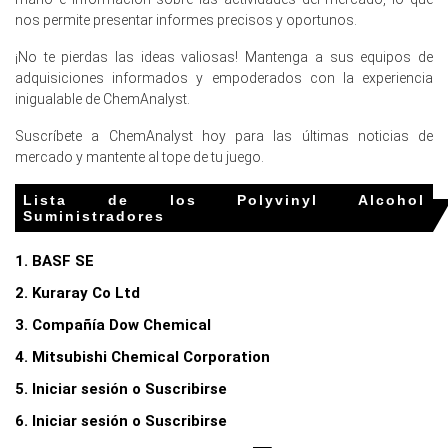
El aumento de Brent y las tarifas de gas elevaron los
nos permite presentar informes precisos y oportunos.
costos de conversión, señalando un aumento en la
tendencia de costos de producción de Alcohol Polivinílico.
¡No te pierdas las ideas valiosas! Mantenga a sus equipos de
adquisiciones informados y empoderados con la experiencia
El seguro de riesgo de guerra más alto y los retrasos en
inigualable de ChemAnalyst.
el envío aumentaron los costos desembarcados, lo que
provocó compras precautorias y comportamientos de
Suscríbete a ChemAnalyst hoy para las últimas noticias de
adelanto.
mercado y mantente al tope de tu juego.
Para el trimestre que termina en
Lista de los Polyvinyl Alcohol
Suministradores
diciembre de 2025
1. BASF SE
Norteamérica
2. Kuraray Co Ltd
En los EE.UU., el Índice de Precios del Alcohol Polivinílico
3. Compañía Dow Chemical
cayó un 5.75% trimestre a trimestre, reflejando una
demanda doméstica más débil.
4. Mitsubishi Chemical Corporation
5. Iniciar sesión o Suscribirse
El precio promedio de Alcohol Polivinílico para el trimestre
fue aproximadamente USD 2677.33/MT, según datos de
6. Iniciar sesión o Suscribirse
ventas regionales.