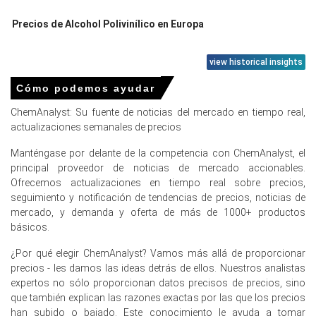
Precios de Alcohol Polivinílico en Europa
En Alemania, el Índice de Precios del Alcohol Polivinílico
view historical insights
cayó por
2.89%
trimestre sobre trimestre, reflejando
condiciones sobreabastecidas localmente.
Cómo podemos ayudar
ChemAnalyst: Su fuente de noticias del mercado en tiempo real,
El precio promedio de Alcohol Polivinílico para el trimestre
actualizaciones semanales de precios
fue aproximadamente
USD 3062.67/MT
, reflejando
inventarios estables.
Manténgase por delante de la competencia con ChemAnalyst, el
Las interrupciones de marzo levantaron el Precio Spot de
principal proveedor de noticias de mercado accionables.
Alcohol Polivinílico, impulsando compras en
Ofrecemos actualizaciones en tiempo real sobre precios,
distribuidores alemanes y comerciantes regionales.
seguimiento y notificación de tendencias de precios, noticias de
mercado, y demanda y oferta de más de 1000+ productos
Los analistas elevaron la Pronóstico de Precio del Alcohol
básicos.
Polivinílico para abril ya que VAM y el flete ajustaron la
oferta.
¿Por qué elegir ChemAnalyst? Vamos más allá de proporcionar
precios - les damos las ideas detrás de ellos. Nuestros analistas
Los gastos más altos de gas y VAM impulsaron la
expertos no sólo proporcionan datos precisos de precios, sino
tendencia de costos de producción de alcohol polivinílico
que también explican las razones exactas por las que los precios
hacia arriba, presionando la economía.
han subido o bajado. Este conocimiento le ayuda a tomar