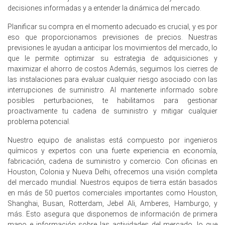
decisiones informadas y a entender la dinámica del mercado.
Las perspectivas de demanda de Alcohol Polivinílico
permanecieron moderadas ya que los sectores de
Planificar su compra en el momento adecuado es crucial, y es por
envasado y adhesivos mantuvieron volúmenes de
eso que proporcionamos previsiones de precios. Nuestras
adquisición rutinarios.
previsiones le ayudan a anticipar los movimientos del mercado, lo
que le permite optimizar su estrategia de adquisiciones y
Las ofertas de importación y los inventarios de los
maximizar el ahorro de costos Además, seguimos los cierres de
distribuidores mantuvieron el Índice de Precios del
las instalaciones para evaluar cualquier riesgo asociado con las
Alcohol Polivinílico restringido antes de marzo.
interrupciones de suministro. Al mantenerte informado sobre
La continuidad operativa de la planta alemana apoyó el
posibles perturbaciones, te habilitamos para gestionar
suministro, mientras que las medidas antidumping
proactivamente tu cadena de suministro y mitigar cualquier
limitaron las entradas asiáticas de bajo precio en el
problema potencial.
primer trimestre.
Nuestro equipo de analistas está compuesto por ingenieros
químicos y expertos con una fuerte experiencia en economía,
¿Por qué cambió el precio del Alcohol Polivinílico en marzo de
fabricación, cadena de suministro y comercio. Con oficinas en
2026 en Europa?
Houston, Colonia y Nueva Delhi, ofrecemos una visión completa
del mercado mundial. Nuestros equipos de tierra están basados
El cierre del estrecho de Ormuz cortó los envíos de nafta
en más de 50 puertos comerciales importantes como Houston,
y VAM, restringiendo la disponibilidad de materia prima
Shanghai, Busan, Rotterdam, Jebel Ali, Amberes, Hamburgo, y
para los productores europeos.
más. Esto asegura que disponemos de información de primera
mano e información sobre las actividades del mercado, lo que