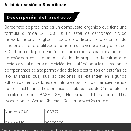
6. Iniciar sesión o Suscribirse
Producción regional adecuada e importaciones,
combinadas con la sustitución en curso hacia solventes
Descripción del producto
de bajo VOC, "más verdes" donde el carbonato de
propileno ya está bien posicionado, mantuvieron el
Carbonato de propileno es un compuesto orgánico que tiene una
suministro cómodo y limitaron cualquier aumento
fórmula química C4H6O3. Es un éster de carbonato cíclico
significativo en el Índice de Precios Europeo.
derivado del propilenglicol. El Carbonato de propileno es un líquido
incoloro e inodoro utilizado como un disolvente polar y aprótico.
¿Por qué cambió el precio del Carbonato de Propileno en
El Carbonato de propileno fue preparado por las carbonataciones
marzo de 2026 en Europa?
de epóxidos en este caso el óxido de propileno. Mientras que,
debido a su alta constante dieléctrica, calificó para la aplicación de
componentes de alta permitividad de los electrolitos en baterías de
En marzo de 2026, el Índice de Precios de Carbonato de
litio. Mientras que, sus aplicaciones se extienden en algunos
Propileno Europeo bajó ligeramente, ya que los pedidos
adhesivos, removedores de pintura y cosméticos. También se usa
de recubrimientos y limpieza industrial más lentos de lo
como plastificante. Los principales fabricantes de Carbonato de
esperado suavizaron las Perspectivas de Demanda de
propileno son BASF SE, Huntsman International LLC,
Carbonato de Propileno.
LyondellBasell, Anmol Chemical Co., EmpowerChem., etc.
Los costos estables a más suaves de óxido de propileno
y energía mantuvieron la Tendencia de Costo de
Número CAS:
108327
Producción de Carbonato de Propileno plana a
Código HS:
29209099
ligeramente más baja, eliminando el apoyo de impulso de
costos para precios más altos.