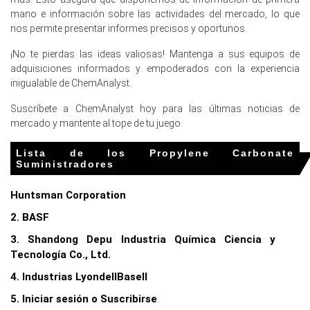
Propileno permaneció mixta: la demanda relacionada con
mano e información sobre las actividades del mercado, lo que
baterías de vehículos eléctricos y recubrimientos de alto
nos permite presentar informes precisos y oportunos.
rendimiento se mantuvo favorable, mientras que la
incertidumbre macroeconómica y la actividad de
¡No te pierdas las ideas valiosas! Mantenga a sus equipos de
construcción moderada atenuaron la demanda de
adquisiciones informados y empoderados con la experiencia
algunos segmentos de recubrimientos decorativos e
inigualable de ChemAnalyst.
industriales.
Suscríbete a ChemAnalyst hoy para las últimas noticias de
La tendencia del costo de producción de Carbonato de
mercado y mantente al tope de tu juego.
Propileno fue en gran medida plana, ya que la materia
prima de óxido de propileno relativamente estable y la
Lista de los Propylene Carbonate
reducción de los costos de transporte/energía en
Suministradores
comparación con años anteriores redujeron la volatilidad
de los costos y limitaron cualquier impulso fuerte al alza
Huntsman Corporation
en el Índice de Precios.
2. BASF
Se prevaleció una previsión cautelosa de precios de
3. Shandong Depu Industria Química Ciencia y
Carbonato de Propileno para el resto de 2026, con los
Tecnología Co., Ltd.
compradores esperando solo movimientos modestos
del Índice de Precios a menos que la producción de
4. Industrias LyondellBasell
vehículos eléctricos o la demanda de recubrimientos se
5. Iniciar sesión o Suscribirse
aceleren más de lo previsto.