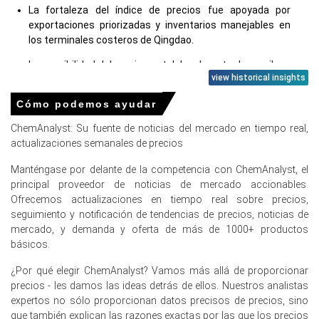
La fortaleza del índice de precios fue apoyada por
exportaciones priorizadas y inventarios manejables en
los terminales costeros de Qingdao.
La sensibilidad del precio spot del carbonato de propileno
view historical insights
aumentó ya que los límites de COV y las interrupciones
en la producción de PO redujeron la disponibilidad
Cómo podemos ayudar
inmediata.
ChemAnalyst: Su fuente de noticias del mercado en tiempo real,
actualizaciones semanales de precios
¿Por qué cambió el precio del Carbonato de Propileno en
marzo de 2026 en APAC?
Manténgase por delante de la competencia con ChemAnalyst, el
principal proveedor de noticias de mercado accionables.
La escasez de materia prima por los apagones de
Ofrecemos actualizaciones en tiempo real sobre precios,
Jiangsu PO y las reglas más estrictas de VOC redujeron
seguimiento y notificación de tendencias de precios, noticias de
la disponibilidad, presionando las ofertas de PC.
mercado, y demanda y oferta de más de 1000+ productos
básicos.
Las tarifas eléctricas más altas y los costos de propileno
aumentaron los gastos de conversión, empujando a los
¿Por qué elegir ChemAnalyst? Vamos más allá de proporcionar
vendedores a mantener ofertas más firmes.
precios - les damos las ideas detrás de ellos. Nuestros analistas
expertos no sólo proporcionan datos precisos de precios, sino
Las consultas de exportación y las medidas antidumping
que también explican las razones exactas por las que los precios
redirigieron los flujos, restringiendo la disponibilidad