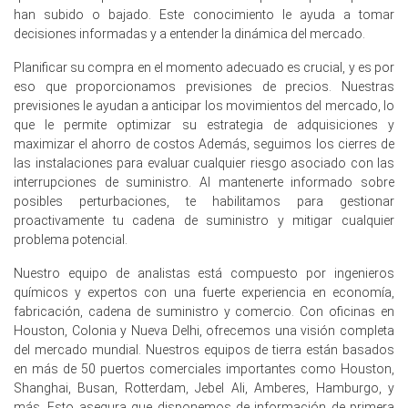
han subido o bajado. Este conocimiento le ayuda a tomar
rápida y apoyando precios de PC más firmes.
decisiones informadas y a entender la dinámica del mercado.
Planificar su compra en el momento adecuado es crucial, y es por
eso que proporcionamos previsiones de precios. Nuestras
Precios de Carbonato de Propileno en Europa
previsiones le ayudan a anticipar los movimientos del mercado, lo
que le permite optimizar su estrategia de adquisiciones y
El Índice de Precio de Carbonato de Propileno en Europa
maximizar el ahorro de costos Además, seguimos los cierres de
fue en general estable a ligeramente más suave durante
las instalaciones para evaluar cualquier riesgo asociado con las
el primer trimestre de 2026, ya que la demanda
interrupciones de suministro. Al mantenerte informado sobre
constante de baterías de iones de litio, recubrimientos y
posibles perturbaciones, te habilitamos para gestionar
limpieza industrial fue compensada por compras
proactivamente tu cadena de suministro y mitigar cualquier
cautelosas en algunos usos finales cíclicos.
problema potencial.
Los movimientos de precios al contado de Carbonato de
Nuestro equipo de analistas está compuesto por ingenieros
Propileno fueron limitados, con la mayoría de los
químicos y expertos con una fuerte experiencia en economía,
volúmenes para baterías, recubrimientos y limpieza de
fabricación, cadena de suministro y comercio. Con oficinas en
electrónica cubiertos bajo contratos; la actividad al
Houston, Colonia y Nueva Delhi, ofrecemos una visión completa
contado se centró en necesidades incrementales de
del mercado mundial. Nuestros equipos de tierra están basados
grado solvente en pinturas, limpiadores y adhesivos.
en más de 50 puertos comerciales importantes como Houston,
Shanghai, Busan, Rotterdam, Jebel Ali, Amberes, Hamburgo, y
La perspectiva regional de la demanda de Carbonato de
más. Esto asegura que disponemos de información de primera