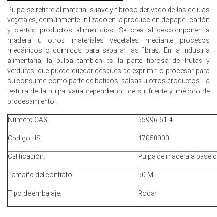
Pulpa se refiere al material suave y fibroso derivado de las células
El mercado de pulpa de EE. UU. mostró una tendencia
vegetales, comúnmente utilizado en la producción de papel, cartón
mixta a suave en el cuarto trimestre de 2025, con
y ciertos productos alimenticios. Se crea al descomponer la
precios en gran medida bajo presión debido a una oferta
madera u otros materiales vegetales mediante procesos
abundante, una demanda cautelosa en la parte final de la
mecánicos o químicos para separar las fibras. En la industria
cadena y la normalización de inventarios.
alimentaria, la pulpa también es la parte fibrosa de frutas y
Los precios de la pulpa de madera enfrentaron presión a
verduras, que puede quedar después de exprimir o procesar para
la baja, impulsados por la débil demanda de papel y
su consumo como parte de batidos, salsas u otros productos. La
embalaje, niveles de inventario más altos en las fábricas,
textura de la pulpa varía dependiendo de su fuente y método de
y disponibilidad competitiva de importaciones de
procesamiento.
América Latina.
Número CAS:
65996-61-4
Los precios de la pulpa de madera blanda permanecieron
Código HS:
relativamente más estables que las calidades de
47050000
madera dura, apoyados por una demanda constante de
Calificación:
Pulpa de madera a base d
tejidos, aunque la subida fue limitada por la resistencia
de los compradores y la optimización continua de costos
Tamaño del contrato:
50 MT
por parte de los consumidores.
Tipo de embalaje:
Rodar
La demanda de los sectores de papel, embalaje y
impresión se mantuvo silenciosa debido a la sustitución
digital, la reducción de inventarios y las estrategias de