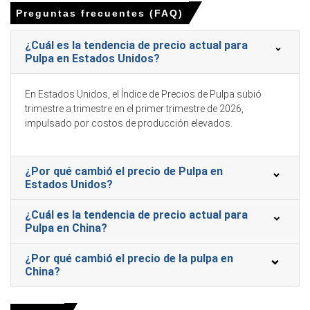
Preguntas frecuentes (FAQ)
adquisición conservadoras hacia fin de año.
Los segmentos de tejidos y higiene proporcionaron
¿Cuál es la tendencia de precio actual para
apoyo parcial, evitando caídas de precios más
Pulpa en Estados Unidos?
pronunciadas, pero fueron insuficientes para compensar
completamente la debilidad en la demanda de papel
En Estados Unidos, el Índice de Precios de Pulpa subió
gráfico.
trimestre a trimestre en el primer trimestre de 2026,
En el lado de la oferta, las fábricas de EE. UU. operaron a
impulsado por costos de producción elevados.
tasas de utilización saludables, mientras que los
volúmenes de importación permanecieron competitivos,
manteniendo el suministro total del mercado cómodo.
¿Por qué cambió el precio de Pulpa en
Estados Unidos?
Las presiones de costos (energía, productos químicos y
mano de obra) persistieron, pero los productores
¿Cuál es la tendencia de precio actual para
encontraron una capacidad limitada para transferir
Pulpa en China?
estos costos debido a condiciones de demanda
moderadas.
¿Por qué cambió el precio de la pulpa en
China?
¿Por qué cambió el precio de la Pulpa en diciembre de 2025 en
Norteamérica?