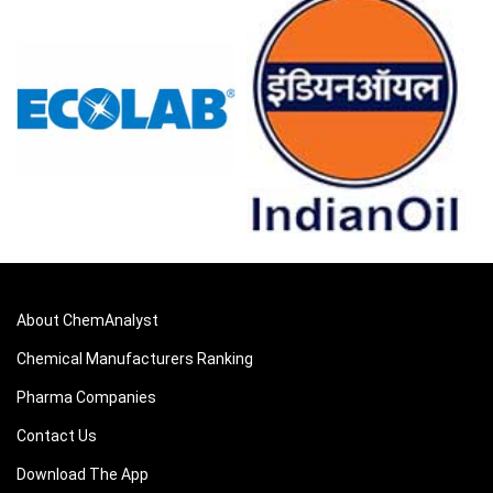
JNPT.
La presión de compra suave mantuvo el Precio Spot de
Pulpa subdued a pesar de los volúmenes de importación
cómodos mantenidos en los puertos.
El reabastecimiento moderado apoya una previsión
cautelosa del precio del pulpa, indicando un potencial
limitado al alza en el corto plazo.
La disminución del flete redujo los costos; la debilidad de
la rupia elevó notablemente la Tendencia de Costos de
Producción de Pulpa.
El envasado y la firmeza de la resistencia del tissue
About ChemAnalyst
fortalecieron las perspectivas de demanda de pulpa a
través del reabastecimiento de fin de año y la impresión
Chemical Manufacturers Ranking
de libros de texto.
Pharma Companies
Los altos inventarios en puerto atenuaron el Índice de
Contact Us
Precios de Pulpa a pesar de una oferta más ajustada en
el extranjero por parte de las fábricas latinoamericanas.
Download The App