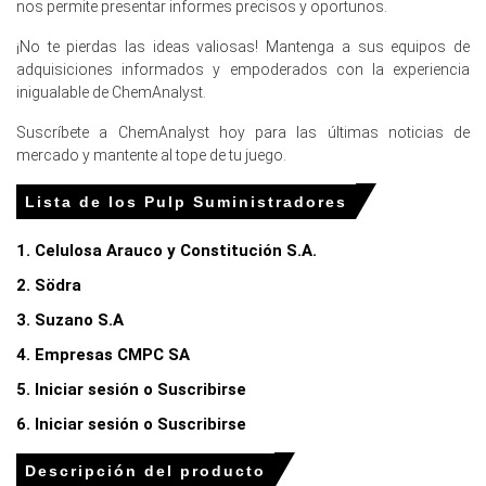
nos permite presentar informes precisos y oportunos.
¿Por qué cambió el precio de Pulpa en marzo de 2026 en
¡No te pierdas las ideas valiosas! Mantenga a sus equipos de
Europa?
adquisiciones informados y empoderados con la experiencia
inigualable de ChemAnalyst.
La producción industrial se contrajo en principios del
Suscríbete a ChemAnalyst hoy para las últimas noticias de
primer trimestre de 2026, reduciendo directamente la
mercado y mantente al tope de tu juego.
demanda de materiales de embalaje industrial.
Las ventas minoristas cayeron un 2.0% año tras año en
Lista de los Pulp Suministradores
marzo de 2026, disminuyendo directamente el consumo
de envases listos para el comercio.
1. Celulosa Arauco y Constitución S.A.
2. Södra
Los costos de gas natural y electricidad se debilitaron
año tras año en marzo de 2026, reduciendo los gastos
3. Suzano S.A
operativos totales de la fábrica.
4. Empresas CMPC SA
Para el trimestre que termina en
5. Iniciar sesión o Suscribirse
diciembre de 2025
6. Iniciar sesión o Suscribirse
Norteamérica
Descripción del producto