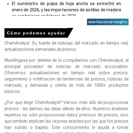
El suministro de pulpa de hoja ancha se estrechó en
enero de 2026, y las importaciones de astillas de madera
se contrajeron en febrero de 2026.
view historical insights
Cómo podemos ayudar
Precios de Pulpa en Europa
ChemAnalyst: Su fuente de noticias del mercado en tiempo real,
actualizaciones semanales de precios
En Alemania, el Índice de Precios de Pulpa cayó trimestre
Manténgase por delante de la competencia con ChemAnalyst, el
a trimestre en el primer trimestre de 2026, impulsado por
principal proveedor de noticias de mercado accionables.
la contracción de la fabricación y la débil demanda del
Ofrecemos actualizaciones en tiempo real sobre precios,
consumidor.
seguimiento y notificación de tendencias de precios, noticias de
El Índice de Precios al Consumidor subió 2.7% año tras
mercado, y demanda y oferta de más de 1000+ productos
año en marzo de 2026, mientras que los precios
básicos.
generales de la energía aumentaron mes a mes.
¿Por qué elegir ChemAnalyst? Vamos más allá de proporcionar
El Índice de Precios al Productor disminuyó un 0.2% año
precios - les damos las ideas detrás de ellos. Nuestros analistas
tras año en marzo de 2026, reflejando menores costos
expertos no sólo proporcionan datos precisos de precios, sino
de insumos industriales para la producción de Pulpa.
que también explican las razones exactas por las que los precios
han subido o bajado. Este conocimiento le ayuda a tomar
El Índice de Manufactura se contrajo en marzo de 2026, y