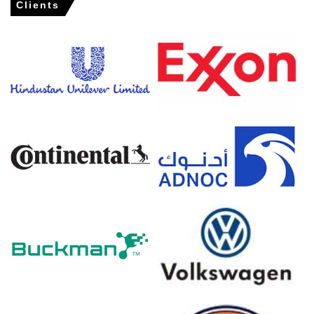
Clients
Para diciembre de 2025, los precios del pulpa
permanecieron en un rango estable o ligeramente
bajistas, con los compradores retrasando compras de
gran volumen en anticipación a futuras correcciones de
precios a principios de 2026.
Las perspectivas del mercado al ingresar en 2026
sugerían un sentimiento continuadamente cauteloso,
con precios que se esperaban estabilizar solo una vez
que los inventarios se reequilibraran y la demanda
downstream mostrara señales de recuperación más
claras.
APAC
En India, el Índice de Precios de Pulpa cayó un 6.14%
trimestre a trimestre, reflejando una débil demanda de
higiene y pedidos minoristas.
El precio promedio de Pulpa para el trimestre fue
aproximadamente USD 921.43/MT basado en envíos de