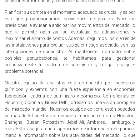
decisiones informadas y a entender la dinámica del mercado.
la producción industrial permaneció estancada en 0.0%
año tras año en febrero de 2026.
Planificar su compra en el momento adecuado es crucial, y es por
eso que proporcionamos previsiones de precios. Nuestras
Las ventas minoristas cayeron un 2.0% año tras año y la
previsiones le ayudan a anticipar los movimientos del mercado, lo
tasa de desempleo alcanzó el 4.0% en marzo de 2026,
que le permite optimizar su estrategia de adquisiciones y
suprimiendo la demanda de embalaje.
maximizar el ahorro de costos Además, seguimos los cierres de
las instalaciones para evaluar cualquier riesgo asociado con las
La confianza del consumidor alcanzó un índice negativo
interrupciones de suministro. Al mantenerte informado sobre
de 24.7 en marzo de 2026, creando una Perspectiva
posibles perturbaciones, te habilitamos para gestionar
Bajista de la Demanda de Pulpa.
proactivamente tu cadena de suministro y mitigar cualquier
La Tendencia de Costos de Producción de Pulpa mostró
problema potencial.
que los costos de la materia prima de madera de abeto
se fortalecieron ligeramente durante marzo de 2026.
Nuestro equipo de analistas está compuesto por ingenieros
químicos y expertos con una fuerte experiencia en economía,
La actividad de exportación de papel recuperado se
fabricación, cadena de suministro y comercio. Con oficinas en
fortaleció en enero de 2026, mientras que los volúmenes
Houston, Colonia y Nueva Delhi, ofrecemos una visión completa
de recolección doméstica permanecieron bajos durante
del mercado mundial. Nuestros equipos de tierra están basados
el período.
en más de 50 puertos comerciales importantes como Houston,
Shanghai, Busan, Rotterdam, Jebel Ali, Amberes, Hamburgo, y
La previsión de precio de pulpa permaneció moderada en
más. Esto asegura que disponemos de información de primera
el primer trimestre de 2026 ya que la actividad del
mano e información sobre las actividades del mercado, lo que
consumidor se estancó en todo el sector minorista.