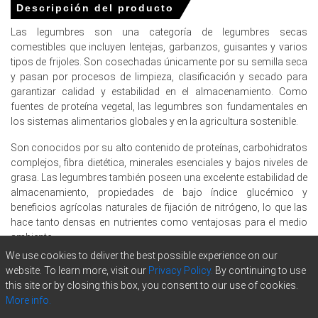
Descripción del producto
En China, el Índice de Precios de las Legumbres
Las legumbres son una categoría de legumbres secas
disminuyó trimestre a trimestre en el cuarto trimestre
comestibles que incluyen lentejas, garbanzos, guisantes y varios
de 2025, impulsado por la débil demanda de los
tipos de frijoles. Son cosechadas únicamente por su semilla seca
consumidores.
y pasan por procesos de limpieza, clasificación y secado para
garantizar calidad y estabilidad en el almacenamiento. Como
Las perspectivas de demanda de pulses fueron mixtas
fuentes de proteína vegetal, las legumbres son fundamentales en
en el cuarto trimestre de 2025, con el crecimiento
los sistemas alimentarios globales y en la agricultura sostenible.
industrial contrastando con el suave gasto del
consumidor.
Son conocidos por su alto contenido de proteínas, carbohidratos
complejos, fibra dietética, minerales esenciales y bajos niveles de
Los costos de producción para las Legumbres
grasa. Las legumbres también poseen una excelente estabilidad de
disminuyeron en diciembre de 2025 ya que el Índice de
almacenamiento, propiedades de bajo índice glucémico y
Precios al Productor cayó en 1.9% año tras año.
beneficios agrícolas naturales de fijación de nitrógeno, lo que las
La demanda de los consumidores por las Legumbres se
hace tanto densas en nutrientes como ventajosas para el medio
debilitó en diciembre de 2025, reflejada por un IPC de 0.8%
ambiente.
en comparación con el año anterior.
We use cookies to deliver the best possible experience on our
Las legumbres son ampliamente utilizadas en productos
website. To learn more, visit our
Privacy Policy.
By continuing to use
La Producción Industrial aumentó en un 5.2% año tras
alimenticios como sopas, aperitivos, comidas ricas en proteínas,
this site or by closing this box, you consent to our use of cookies.
año en diciembre de 2025, apoyando la demanda de
formulaciones sin gluten y alternativas a la carne a base de
More info.
Pulsos industriales.
plantas. En aplicaciones industriales, las harinas, proteínas y