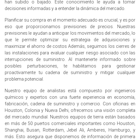
A pesar de una disminución del -0.2% en los precios al
han subido o bajado. Este conocimiento le ayuda a tomar
productor en marzo de 2026, los suministros de
decisiones informadas y a entender la dinámica del mercado.
guisantes no comprometidos se redujeron
Planificar su compra en el momento adecuado es crucial, y es por
significativamente durante enero de 2026.
eso que proporcionamos previsiones de precios. Nuestras
El Índice de Manufactura se expandió en marzo de 2026,
previsiones le ayudan a anticipar los movimientos del mercado, lo
mientras que la producción industrial permaneció
que le permite optimizar su estrategia de adquisiciones y
estancada en 0.0% en febrero de 2026.
maximizar el ahorro de costos Además, seguimos los cierres de
las instalaciones para evaluar cualquier riesgo asociado con las
Una tasa de desempleo estable del 4.2% y una confianza
interrupciones de suministro. Al mantenerte informado sobre
del consumidor negativa del -24.7 en marzo de 2026
posibles perturbaciones, te habilitamos para gestionar
impulsaron la demanda de legumbres básicas.
proactivamente tu cadena de suministro y mitigar cualquier
problema potencial.
El compromiso del consumidor con las semillas de
forraje se debilitó, resultando en una actividad de compra
Nuestro equipo de analistas está compuesto por ingenieros
mínima dentro del sector en enero de 2026.
químicos y expertos con una fuerte experiencia en economía,
La Pronóstico de Precio de las Legumbres se estabilizó
fabricación, cadena de suministro y comercio. Con oficinas en
en el Q1 2026 en medio de graves interrupciones
Houston, Colonia y Nueva Delhi, ofrecemos una visión completa
geopolíticas que afectan las cadenas de suministro
del mercado mundial. Nuestros equipos de tierra están basados
agrícolas.
en más de 50 puertos comerciales importantes como Houston,
Shanghai, Busan, Rotterdam, Jebel Ali, Amberes, Hamburgo, y
más. Esto asegura que disponemos de información de primera
¿Por qué cambió el precio de las Legumbres en marzo de 2026