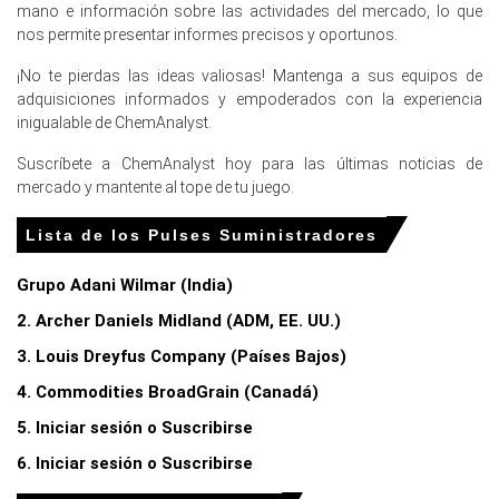
mano e información sobre las actividades del mercado, lo que
en Europa?
nos permite presentar informes precisos y oportunos.
Los valores de la materia prima de frijol crudo
¡No te pierdas las ideas valiosas! Mantenga a sus equipos de
permanecieron no competitivos y se estabilizaron en
adquisiciones informados y empoderados con la experiencia
todo el mercado alemán en enero de 2026.
inigualable de ChemAnalyst.
Los procesadores y comerciantes aseguraron
Suscríbete a ChemAnalyst hoy para las últimas noticias de
completamente sus volúmenes de pulso, restringiendo
mercado y mantente al tope de tu juego.
los suministros no comprometidos disponibles en enero
de 2026.
Lista de los Pulses Suministradores
Los precios del fertilizante de urea aumentaron debido a
Grupo Adani Wilmar (India)
las interrupciones geopolíticas en el Estrecho de Ormuz
en el Q1 2026.
2. Archer Daniels Midland (ADM, EE. UU.)
3. Louis Dreyfus Company (Países Bajos)
Para el trimestre que termina en
4. Commodities BroadGrain (Canadá)
diciembre de 2025
5. Iniciar sesión o Suscribirse
6. Iniciar sesión o Suscribirse
Precios de las legumbres en APAC