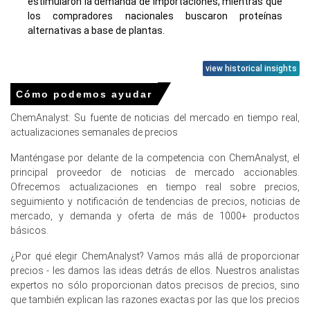
estimularon la demanda de importaciones, mientras que
los compradores nacionales buscaron proteínas
alternativas a base de plantas.
view historical insights
Precios de las legumbres en Europa
Cómo podemos ayudar
ChemAnalyst: Su fuente de noticias del mercado en tiempo real,
En Alemania, el Índice de Precios de las Legumbres fue
actualizaciones semanales de precios
estable trimestre a trimestre en el primer trimestre de
2026, ya que los valores de la materia prima de las habas
Manténgase por delante de la competencia con ChemAnalyst, el
crudas se estabilizaron.
principal proveedor de noticias de mercado accionables.
Ofrecemos actualizaciones en tiempo real sobre precios,
Las Perspectivas de Demanda de las Legumbres
seguimiento y notificación de tendencias de precios, noticias de
permanecieron estables en febrero de 2026, apoyadas
mercado, y demanda y oferta de más de 1000+ productos
por un aumento del 0.7% en las ventas minoristas.
básicos.
La tendencia del costo de producción de las legumbres
¿Por qué elegir ChemAnalyst? Vamos más allá de proporcionar
aumentó en marzo de 2026, impulsada por una inflación
precios - les damos las ideas detrás de ellos. Nuestros analistas
del 2.7% en el IPC y un aumento en los precios del
expertos no sólo proporcionan datos precisos de precios, sino
fertilizante de urea.
que también explican las razones exactas por las que los precios