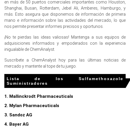
en más de 50 puertos comerciales importantes como Houston,
Las tarifas de flete de buques cisterna químicos se
Shanghai, Busan, Rotterdam, Jebel Ali, Amberes, Hamburgo, y
dispararon en marzo de 2026 debido a los conflictos en
más. Esto asegura que disponemos de información de primera
Oriente Medio, interrumpiendo las cadenas de suministro
mano e información sobre las actividades del mercado, lo que
europeas.
nos permite presentar informes precisos y oportunos.
La Pronóstico de Precio de Sulfametoxazol indicó una
¡No te pierdas las ideas valiosas! Mantenga a sus equipos de
presión al alza continua durante el primer trimestre de
adquisiciones informados y empoderados con la experiencia
2026 debido a la capacidad de producción regional
inigualable de ChemAnalyst.
ajustada.
Suscríbete a ChemAnalyst hoy para las últimas noticias de
mercado y mantente al tope de tu juego.
¿Por qué cambió el precio de Sulfametoxazol en marzo de
2026 en Europa?
Lista de los Sulfamethoxazole
Suministradores
Los costos de las materias primas de benceno y nafta
aumentaron bruscamente en Europa durante marzo de
1. Mallinckrodt Pharmaceuticals
2026, elevando los gastos de producción.
2. Mylan Pharmaceuticals
Los precios del gas natural europeo aumentaron
3. Sandoz AG
significativamente en marzo de 2026, incrementando los
costos de energía para la síntesis química.
4. Bayer AG