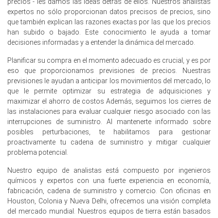
precios - les damos las ideas detrás de ellos. Nuestros analistas
materias primas y la energía.
expertos no sólo proporcionan datos precisos de precios, sino
que también explican las razones exactas por las que los precios
La tendencia del costo de producción de Sulfametoxazol
han subido o bajado. Este conocimiento le ayuda a tomar
aumentó en marzo de 2026 ya que el IPC del 2.7%
decisiones informadas y a entender la dinámica del mercado.
interanual elevó los gastos operativos.
Planificar su compra en el momento adecuado es crucial, y es por
A pesar de un -0.2% PPI interanual en marzo de 2026, los
eso que proporcionamos previsiones de precios. Nuestras
costos de las materias primas de nafta y benceno aguas
previsiones le ayudan a anticipar los movimientos del mercado, lo
arriba aumentaron significativamente.
que le permite optimizar su estrategia de adquisiciones y
El Índice de Manufactura se expandió en marzo de 2026,
maximizar el ahorro de costos Además, seguimos los cierres de
ajustando el suministro de productos químicos finos y
las instalaciones para evaluar cualquier riesgo asociado con las
apoyando las perspectivas de demanda de
interrupciones de suministro. Al mantenerte informado sobre
Sulfametoxazol.
posibles perturbaciones, te habilitamos para gestionar
proactivamente tu cadena de suministro y mitigar cualquier
Las ventas minoristas crecieron 0.7% y el desempleo se
problema potencial.
mantuvo en 4.2% en febrero de 2026, manteniendo la
demanda de medicamentos de atención médica
Nuestro equipo de analistas está compuesto por ingenieros
humana.
químicos y expertos con una fuerte experiencia en economía,
fabricación, cadena de suministro y comercio. Con oficinas en
La confianza del consumidor cayó a -24.7 en marzo de
Houston, Colonia y Nueva Delhi, ofrecemos una visión completa
2026, afectando negativamente el gasto discrecional en
del mercado mundial. Nuestros equipos de tierra están basados
los usos finales farmacéuticos veterinarios.