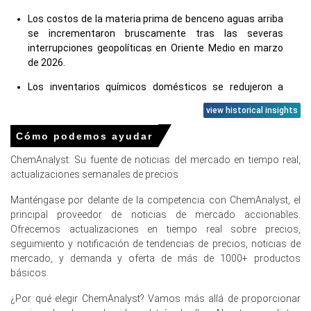
Los costos de la materia prima de benceno aguas arriba
se incrementaron bruscamente tras las severas
interrupciones geopolíticas en Oriente Medio en marzo
de 2026.
Los inventarios químicos domésticos se redujeron a
medida que las refinerías chinas priorizaron la producción
view historical insights
de combustible sobre la producción química en marzo de
2026.
Cómo podemos ayudar
El Índice de Precios al Productor subió 0.5% año tras año
ChemAnalyst: Su fuente de noticias del mercado en tiempo real,
en marzo de 2026, empujando los costos de fabricación
actualizaciones semanales de precios
en la puerta de la fábrica hacia arriba.
Manténgase por delante de la competencia con ChemAnalyst, el
principal proveedor de noticias de mercado accionables.
Ofrecemos actualizaciones en tiempo real sobre precios,
Precios de la sulfametoxazol en Europa
seguimiento y notificación de tendencias de precios, noticias de
mercado, y demanda y oferta de más de 1000+ productos
básicos.
En Alemania, el Índice de Precios de Sulfametoxazol
subió trimestre a trimestre en el primer trimestre de
¿Por qué elegir ChemAnalyst? Vamos más allá de proporcionar
2026, impulsado por el aumento de los costos de las