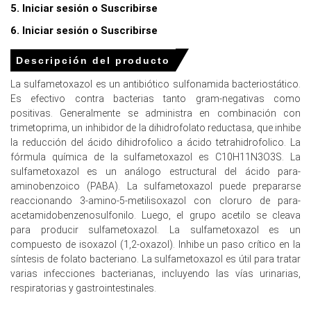
5. Iniciar sesión o Suscribirse
Los conflictos en Oriente Medio interrumpieron las
cadenas de suministro, causando que las tarifas de
6. Iniciar sesión o Suscribirse
transporte de productos químicos se dispararan en
marzo de 2026.
Descripción del producto
Para el trimestre que termina en
La sulfametoxazol es un antibiótico sulfonamida bacteriostático.
Es efectivo contra bacterias tanto gram-negativas como
diciembre de 2025
positivas. Generalmente se administra en combinación con
trimetoprima, un inhibidor de la dihidrofolato reductasa, que inhibe
la reducción del ácido dihidrofolico a ácido tetrahidrofolico. La
fórmula química de la sulfametoxazol es C10H11N3O3S. La
Precios de Sulfametoxazol en APAC
sulfametoxazol es un análogo estructural del ácido para-
aminobenzoico (PABA). La sulfametoxazol puede prepararse
En China, el Índice de Precios de Sulfametoxazol
reaccionando 3-amino-5-metilisoxazol con cloruro de para-
disminuyó trimestre a trimestre en el cuarto trimestre
acetamidobenzenosulfonilo. Luego, el grupo acetilo se cleava
de 2025, debido a la demanda débil y al exceso de oferta
para producir sulfametoxazol. La sulfametoxazol es un
en el mercado.
compuesto de isoxazol (1,2-oxazol). Inhibe un paso crítico en la
síntesis de folato bacteriano. La sulfametoxazol es útil para tratar
Los costos de producción de Sulfametoxazol
varias infecciones bacterianas, incluyendo las vías urinarias,
disminuyeron en el cuarto trimestre de 2025, ya que los
respiratorias y gastrointestinales.
precios de los productores cayeron en un 1.9% año tras
año en diciembre de 2025.