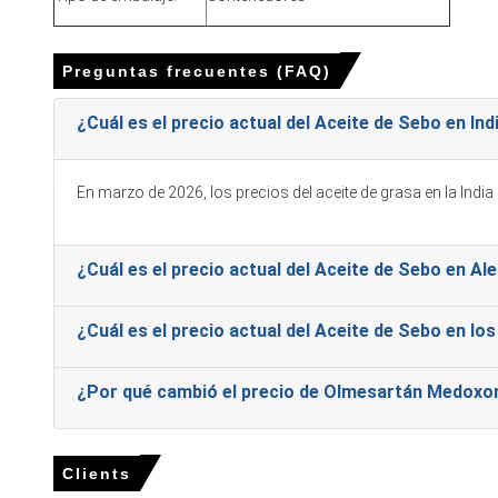
Europa
Preguntas frecuentes (FAQ)
• En Alemania, el Índice de Precio del Aceite de Sebo subió un 
• El precio promedio de Aceite de Sebo para el trimestre fue
¿Cuál es el precio actual del Aceite de Sebo en Ind
• El precio al contado del aceite de sebo se ajustó en diciemb
En marzo de 2026, los precios del aceite de grasa en la Indi
El pronóstico de precio del aceite de sebo indica ganancias m
parte de los mercados europeos.
La tendencia del costo de producción de aceite de sebo permanec
¿Cuál es el precio actual del Aceite de Sebo en Al
El pronóstico de demanda de aceite de sebo muestra una deman
¿Cuál es el precio actual del Aceite de Sebo en l
Los movimientos del Índice de Precios del Aceite de Sebo fuer
¿Por qué cambió el precio de Olmesartán Medoxo
• Los productores mantuvieron ofertas disciplinadas mientras 
¿Por qué cambió el precio del Aceite de Sebo en diciembre 
• Los volúmenes reducidos de sacrificio de ganado vacuno reduj
Clients