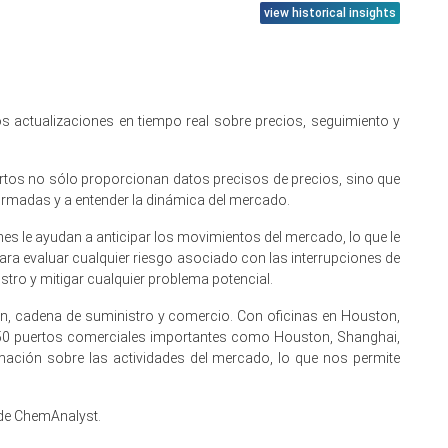
view historical insights
anda de biodiesel absorben el exceso.
cargos halal permanecieron sin cambios.
poyando la adquisición, compra limitada de biodiesel.
 actualizaciones en tiempo real sobre precios, seguimiento y
al contado.
ompetitivas y stock disponible.
ertos no sólo proporcionan datos precisos de precios, sino que
ormadas y a entender la dinámica del mercado.
s le ayudan a anticipar los movimientos del mercado, lo que le
ara evaluar cualquier riesgo asociado con las interrupciones de
ar, estrechando severamente el suministro de exportación
tro y mitigar cualquier problema potencial.
ón, cadena de suministro y comercio. Con oficinas en Houston,
por los cargamentos al contado.
 50 puertos comerciales importantes como Houston, Shanghai,
ación sobre las actividades del mercado, lo que nos permite
damental en la oferta, no en la logística.
 de ChemAnalyst.