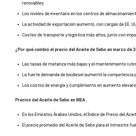
renovables.
Los niveles de inventario en los centros de almacenamiento 
La actividad de exportación aumentó, con cargas de EE. UU
Costes de transporte y logística más altos, junto con imp
¿Por qué cambió el precio del Aceite de Sebo en marzo de 
Las tasas de matanza más bajas y el mantenimiento rutinar
La fuerte demanda de biodiesel aumentó la competencia po
Los costos de energía y cumplimiento en aumento elevaro
Precios del Aceite de Sebo en MEA
En los Emiratos Árabes Unidos, el Índice de Precio del Ace
El precio promedio del Aceite de Sebo para el trimestre 
El precio al contado del aceite de sebo disminuyó a medida