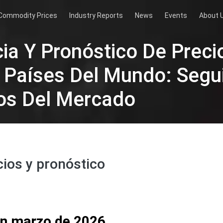
Commodity Prices
Industry Reports
News
Events
About 
cia Y Pronóstico De Preci
s Países Del Mundo: Segu
os Del Mercado
cios y pronóstico
en marzo de 2026