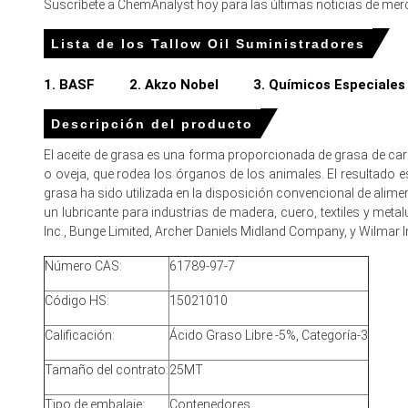
APAC
Suscríbete a ChemAnalyst hoy para las últimas noticias de merc
• En India, el Índice de Precio del Aceite de Sebo cayó un 8.0% t
Lista de los Tallow Oil Suministradores
• El precio promedio de Aceite de Sebo para el trimestre fue
1. BASF
2. Akzo Nobel
3. Químicos Especiale
El precio al contado del aceite de sebo disminuyó ya que las le
Descripción del producto
Las perspectivas de demanda de aceite de sebo se debilitaron 
El aceite de grasa es una forma proporcionada de grasa de carn
La tendencia del costo de producción de aceite de sebo perman
o oveja, que rodea los órganos de los animales. El resultado e
grasa ha sido utilizada en la disposición convencional de alime
El pronóstico de precio del aceite de sebo indica disminuciones 
un lubricante para industrias de madera, cuero, textiles y metal
Inc., Bunge Limited, Archer Daniels Midland Company, y Wilmar In
• La presión del Índice de Precios del Aceite de Sebo se intensi
Número CAS:
61789-97-7
• Los vendedores ofrecieron descuentos para limpiar inventarios
Código HS:
15021010
¿Por qué cambió el precio del Aceite de Sebo en diciembre
Calificación:
Ácido Graso Libre -5%, Categoría-3
• El aumento de las importaciones de Oceanía incrementó la dis
Tamaño del contrato:
25MT
• La sustitución downstream a palm stearin más barato debilitó 
Tipo de embalaje:
Contenedores
• Una representación estable y puertos fluidos mantuvieron bajo