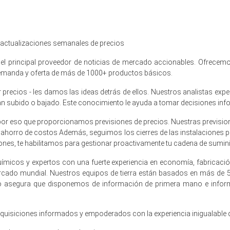
a una recuperación gradual en abril a medida que la reposición y la dem
e mantuvo moderada ya que el flete de contenedores disminuyó y los 
, actualizaciones semanales de precios
rmanecen estables con la adquisición de hospitalidad y detergentes a
l principal proveedor de noticias de mercado accionables. Ofrecemos
ya que la desviación de origen hacia programas HVO redujo las cargas 
 demanda y oferta de más de 1000+ productos básicos.
, permitiendo a los distribuidores ofrecer condiciones CFR Jebel Ali c
recios - les damos las ideas detrás de ellos. Nuestros analistas exp
han subido o bajado. Este conocimiento le ayuda a tomar decisiones inf
2026 en MEA?
por eso que proporcionamos previsiones de precios. Nuestras previsione
l ahorro de costos Además, seguimos los cierres de las instalaciones p
 redujo la disponibilidad de grasa renderizada transportada por m
nes, te habilitamos para gestionar proactivamente tu cadena de suminis
ímicos y expertos con una fuerte experiencia en economía, fabricaci
li aumentaron la compra de reemplazo, intensificando la competencia 
ercado mundial. Nuestros equipos de tierra están basados en más de
o asegura que disponemos de información de primera mano e inform
 la moneda aseguró que el aumento de marzo reflejaba una estrechez fun
en diciembre de 2025
adquisiciones informados y empoderados con la experiencia inigualable