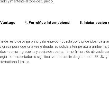
ado y mantente al tope de tu juego.
rimestre a trimestre, impulsado por inventarios excesivos.
 aproximadamente USD 981.84/MT, basado en volúmenes.
s Vantage
4. FerroMac Internacional
5. Iniciar sesión
cturas del índice de precios mostraron exceso de oferta por importacion
ya que los fabricantes de jabón cambiaron a estearina de palma, causa
e de res o de oveja principalmente compuesta por triglicéridos. La gra
eció moderada ya que el rendimiento de renderizado y los costos logís
s grasa pura que, una vez enfriada, es sólida a temperatura ambiente.
ntos - como ingrediente y aceite de cocina. También ha sido utilizada p
leves a corto plazo ya que el impulso del índice de precios enfrenta obst
urgia. Los exportadores significativos de aceite de grasa son EE. UU. y
ternational Limited.
ficó por el aumento de las exportaciones de Oceanía y la disminución del 
 elevados, manteniendo la presión sobre los niveles de precios spot de
 de 2025 en APAC?
ponibilidad, elevando los inventarios y reduciendo significativamente e
la demanda, lo que llevó a los compradores a aplazar la actividad de ad
s los costos logísticos, eliminando la presión al alza en los precios i