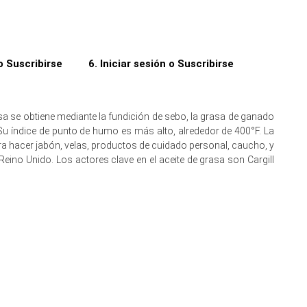
 o Suscribirse
6. Iniciar sesión o Suscribirse
es durante diciembre.
ndo una menor adquisición.
sa se obtiene mediante la fundición de sebo, la grasa de ganado
ticos permanecieron estables.
 Su índice de punto de humo es más alto, alrededor de 400°F. La
ara hacer jabón, velas, productos de cuidado personal, caucho, y
áculos en el inventario.
 Reino Unido. Los actores clave en el aceite de grasa son Cargill
flete, comprimiendo las ofertas.
 aceite de grasa.
l apoyo de precios domésticos a corto plazo.
quisición fresca.
mpulsada por los costos.