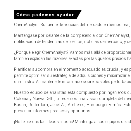
La previsión del precio del aceite de grasa animal apunta 
Cómo podemos ayudar
La tendencia del costo de producción de aceite de sebo s
ChemAnalyst: Su fuente de noticias del mercado en tiempo real
Las perspectivas de demanda de aceite de grasa animal pe
Manténgase por delante de la competencia con ChemAnalyst, e
El índice de precios del aceite de sebo aumentó en marzo 
notificación de tendencias de precios, noticias de mercado, y
Los inventarios de la zona franca permanecieron adecuados
¿Por qué elegir ChemAnalyst? Vamos más allá de proporcionar p
también explican las razones exactas por las que los precios 
¿Por qué cambió el precio del Aceite de Sebo en marzo de 
Planificar su compra en el momento adecuado es crucial, y es 
permite optimizar su estrategia de adquisiciones y maximizar e
La desviación de Australasia hacia los programas de HVO
suministro. Al mantenerte informado sobre posibles perturbacio
regional.
Nuestro equipo de analistas está compuesto por ingenieros qu
Las operaciones robustas de jabón y biodiesel de Jebel A
Colonia y Nueva Delhi, ofrecemos una visión completa del m
Busan, Rotterdam, Jebel Ali, Amberes, Hamburgo, y más. Est
El transporte de mercancías se alivió, y la estabilidad de
presentar informes precisos y oportunos.
Para el trimestre que termina 
¡No te pierdas las ideas valiosas! Mantenga a sus equipos de 