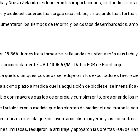
ia y Nueva Zelanda restringieron las importaciones, limitando directa
 y biodiesel absorbió las cargas disponibles, empujando las ofertas 
e aumentaron los tiempos de retorno y los costos desembarcados, ampl
or
15.36%
trimestre a trimestre, reflejando una oferta más ajustada 
fue aproximadamente
USD 1306.67/MT
Datos FOB de Hamburgo.
ida que los tanques costeros se redujeron y los exportadores favoreci
a a corto plazo a medida que la adquisición de biodiesel se intensifica
ubió con mayores gastos de energía y cumplimiento, presionando los 
fortalecieron a medida que las plantas de biodiesel aceleraron la co
 en marzo a medida que los inventarios disminuyeron y las consultas d
es limitadas, redujeron la arbitraje y apoyaron las ofertas FOB de H