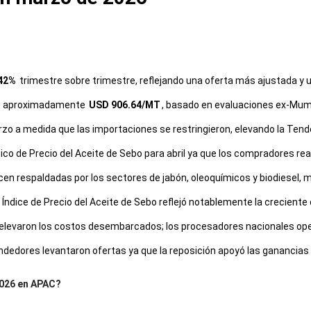
42%
trimestre sobre trimestre, reflejando una oferta más ajustada y
fue aproximadamente
USD 906.64/MT
, basado en evaluaciones ex-Mum
arzo a medida que las importaciones se restringieron, elevando la Ten
ico de Precio del Aceite de Sebo para abril ya que los compradores r
 respaldadas por los sectores de jabón, oleoquímicos y biodiesel, m
 Índice de Precio del Aceite de Sebo reflejó notablemente la creciente
e elevaron los costos desembarcados; los procesadores nacionales op
endedores levantaron ofertas ya que la reposición apoyó las ganancias 
2026 en APAC?