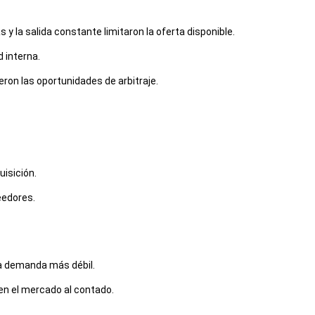
y la salida constante limitaron la oferta disponible.
 interna.
ron las oportunidades de arbitraje.
isición.
eedores.
na demanda más débil.
 en el mercado al contado.
esionando las ofertas entregadas.