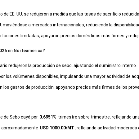
de EE. UU. se redujeron a medida que las tasas de sacrificio reducidas 
. moviéndose a mercados internacionales, reduciendo la disponibilidad
ortaciones limitadas, apoyaron precios domésticos más firmes y reduje
2026 en Norteamérica?
io redujeron la producción de sebo, ajustando el suministro interno.
r los volúmenes disponibles, impulsando una mayor actividad de adqu
n los gastos de producción, apoyando precios más firmes de los prov
ite de Sebo cayó por
0.6951%
trimestre sobre trimestre, reflejando u
fue aproximadamente
USD 1000.00/MT
, reflejando actividad moderada
 que la disponibilidad de exportación de Australia e India aumentó, pr