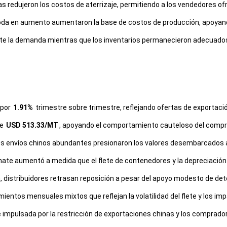
as redujeron los costos de aterrizaje, permitiendo a los vendedores 
soda en aumento aumentaron la base de costos de producción, apoyan
 la demanda mientras que los inventarios permanecieron adecuados, 
 por
1.91%
trimestre sobre trimestre, reflejando ofertas de exportaci
ue
USD 513.33/MT
, apoyando el comportamiento cauteloso del compr
os envíos chinos abundantes presionaron los valores desembarcados a
ate aumentó a medida que el flete de contenedores y la depreciación 
 distribuidores retrasan reposición a pesar del apoyo modesto de de
ientos mensuales mixtos que reflejan la volatilidad del flete y los imp
te impulsada por la restricción de exportaciones chinas y los compra