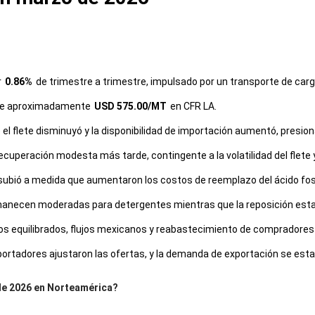
r
0.86%
de trimestre a trimestre, impulsado por un transporte de car
 fue aproximadamente
USD 575.00/MT
en CFR LA.
 el flete disminuyó y la disponibilidad de importación aumentó, presio
ecuperación modesta más tarde, contingente a la volatilidad del flete 
subió a medida que aumentaron los costos de reemplazo del ácido fosf
anecen moderadas para detergentes mientras que la reposición estac
rios equilibrados, flujos mexicanos y reabastecimiento de compradores i
tadores ajustaron las ofertas, y la demanda de exportación se estabili
de 2026 en Norteamérica?