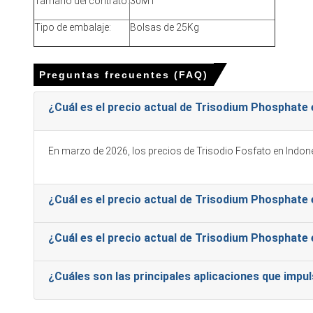
Tamaño del contrato:
30MT
suave.
El índice de precios de fosfato de trisodio reaccionó a 
Tipo de embalaje:
Bolsas de 25Kg
presión al alza.
Los productores chinos operaron a tasas moderadas mientra
Preguntas frecuentes (FAQ)
¿Por qué cambió el precio del Fosfato de Trisodio en dici
¿Cuál es el precio actual de Trisodium Phosphate 
Los costos más altos de ácido fosfórico y azufre aumenta
En marzo de 2026, los precios de Trisodio Fosfato en Indon
Disponibilidad estable de exportaciones asiáticas y import
Las interrupciones logísticas, los ajustes en la polític
plazo.
¿Cuál es el precio actual de Trisodium Phosphate
¿Cuál es el precio actual de Trisodium Phosphate
Precios de Fosfato de Trisodio en APAC
¿Cuáles son las principales aplicaciones que imp
En Indonesia, el Índice de Precio de Trisodio Fosfato cayó