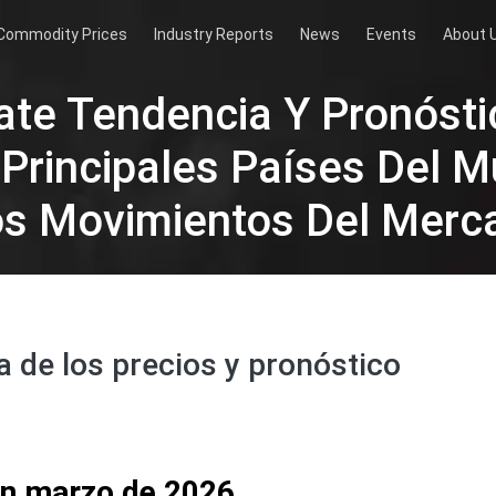
Commodity Prices
Industry Reports
News
Events
About 
te Tendencia Y Pronósti
 Principales Países Del 
os Movimientos Del Merc
 de los precios y pronóstico
en marzo de 2026