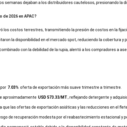
dos semanas dejaban a los distribuidores cautelosos, presionando la 
zo de 2026 en APAC?
 los costos terrestres, transmitiendo la presión de costos en la fija
aron la disponibilidad en el mercado spot, reduciendo la cobertura y p
mbinado con la debilidad de la rupia, alentó a los compradores a as
 por
7.03%
oferta de exportación más suave trimestre a trimestre.
 fue aproximadamente
USD 573.33/MT
, reflejando detergente y adquisi
 que las ofertas de exportación asiáticas y las reducciones en el fle
iesgo de recuperación modesta por el reabastecimiento estacional y po