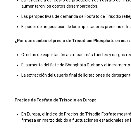
La tendencia del costo de producción de Fosfato de Tris
aumentaron los costos desembarcados.
Las perspectivas de demanda de Fosfato de Trisodio reflej
El poder de negociación de los importadores presionó el Í
¿Por qué cambió el precio de Trisodium Phosphate en mar
Ofertas de exportación asiáticas más fuertes y cargas redi
El aumento del flete de Shanghái a Durban y el incremento 
La extracción del usuario final de licitaciones de deterge
Precios de Fosfato de Trisodio en Europa
En Europa, el Índice de Precios de Trisodio Fosfato mostr
firmeza en marzo debido a fluctuaciones estacionales en la 
El precio promedio de Trisodio Fosfato para el trimestre