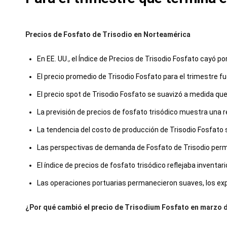
Precios de Fosfato de Trisodio en Norteamérica
En EE. UU., el Índice de Precios de Trisodio Fosfato cayó po
El precio promedio de Trisodio Fosfato para el trimestre
El precio spot de Trisodio Fosfato se suavizó a medida que
La previsión de precios de fosfato trisódico muestra una r
La tendencia del costo de producción de Trisodio Fosfato 
Las perspectivas de demanda de Fosfato de Trisodio perm
El índice de precios de fosfato trisódico reflejaba inventa
Las operaciones portuarias permanecieron suaves, los expor
¿Por qué cambió el precio de Trisodium Fosfato en marzo 