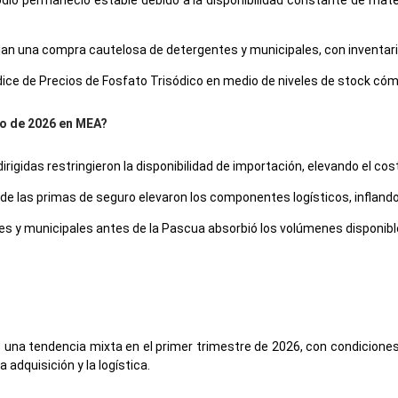
odio permaneció estable debido a la disponibilidad constante de mat
an una compra cautelosa de detergentes y municipales, con inventario
ndice de Precios de Fosfato Trisódico en medio de niveles de stock có
zo de 2026 en MEA?
rigidas restringieron la disponibilidad de importación, elevando el c
de las primas de seguro elevaron los componentes logísticos, inflando
ntes y municipales antes de la Pascua absorbió los volúmenes disponible
ó una tendencia mixta en el primer trimestre de 2026, con condiciones 
adquisición y la logística.
 permaneció en general estable, apoyado por flujos de importación e