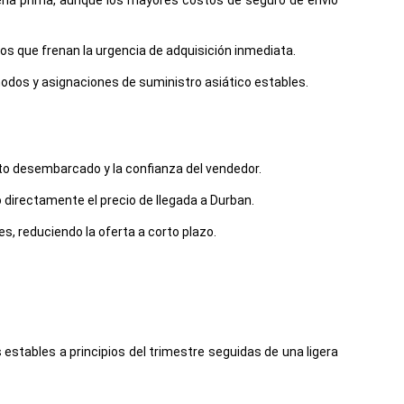
eria prima, aunque los mayores costos de seguro de envío
s que frenan la urgencia de adquisición inmediata.
modos y asignaciones de suministro asiático estables.
osto desembarcado y la confianza del vendedor.
 directamente el precio de llegada a Durban.
s, reduciendo la oferta a corto plazo.
estables a principios del trimestre seguidas de una ligera
quilibrados desde Asia y un consumo regional constante en