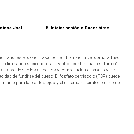
o a ofertas más firmes y apoyando la Tendencia de Costos
 fortaleciendo el Precio Spot de Trisodio Fosfato a pesar de
micos Jost
5. Iniciar sesión o Suscribirse
de manchas y desengrasante. También se utiliza como aditivo
ntar eliminando suciedad, grasa y otros contaminantes. También
r la acidez de los alimentos y como quelante para prevenir la
tante.
idad de fundirse del queso. El fosfato de trisodio (TSP) puede
tante para la piel, los ojos y el sistema respiratorio si no se
ortación moderada.
idad de exportación asiática.
e la materia prima y la adquisición estacional.
ca, azufre y energía.
strucción a pesar de una adquisición de detergentes más