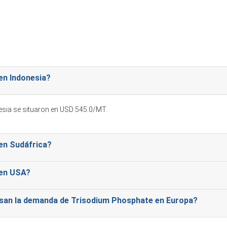
la sobreabundancia de inventario, a las importaciones diversificadas
s que la logística, las medidas comerciales y la actividad portuaria 
embre de 2025 en Norteamérica?
en Indonesia?
ron los gastos de producción y las ofertas de exportación, estrechan
esia se situaron en USD 545.0/MT.
aciones moderadas de EE. UU. equilibraron la demanda, limitando una m
a comercial y los cambios estacionales en las compras afectaron los
 en Sudáfrica?
 en USA?
ulsan la demanda de Trisodium Phosphate en Europa?
 por 0.95% trimestre a trimestre, reflejando condiciones de mercado es