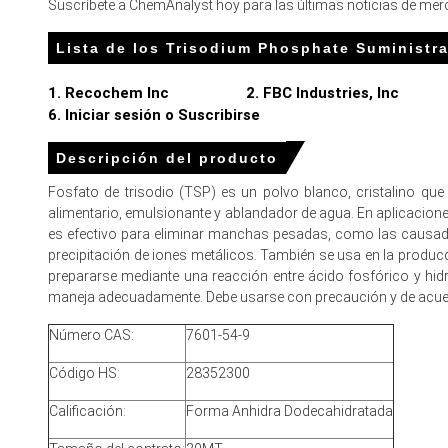
Los costos de entrada en aumento de ácido fosfórico y c
Suscríbete a ChemAnalyst hoy para las últimas noticias de merc
de Producción de Trisodio Fosfato.
Lista de los Trisodium Phosphate Suministr
La volatilidad del flete y el tiempo de importación desigua
inventarios generalmente equilibrados.
1. Recochem Inc
2. FBC Industries, Inc
6. Iniciar sesión o Suscribirse
Para el trimestre que termina 
Descripción del producto
Fosfato de trisodio (TSP) es un polvo blanco, cristalino q
Precios de Fosfato de Trisodio en Norteamérica
alimentario, emulsionante y ablandador de agua. En aplicacion
es efectivo para eliminar manchas pesadas, como las causadas
En los Estados Unidos, el Índice de Precios de Trisodio Fo
precipitación de iones metálicos. También se usa en la produc
prepararse mediante una reacción entre ácido fosfórico y hidró
El precio promedio de Trisodio Fosfato para el trimestre
maneja adecuadamente. Debe usarse con precaución y de acue
El precio spot de Trisodium Phosphate vio una subida limit
Número CAS:
7601-54-9
La previsión de precio de fosfato trisódico señala una vola
Código HS:
28352300
La tendencia del costo de producción de Trisodium Phosph
Calificación:
Forma Anhidra Dodecahidratada
Las perspectivas de demanda de Trisodio Fosfato perman