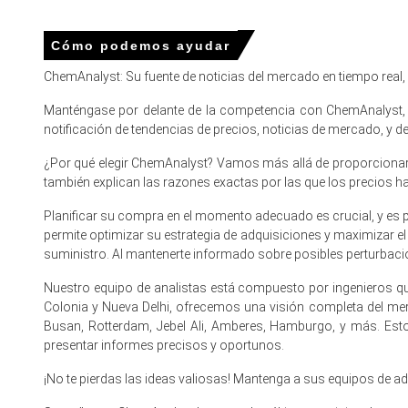
aplicaciones de limpieza e industriales.
Cómo podemos ayudar
El precio spot de Trisodium Phosphate permaneció en un ra
distribuidores se ajustaron antes de los ciclos de reposici
ChemAnalyst: Su fuente de noticias del mercado en tiempo real
La tendencia del costo de producción de Trisodium Phosph
Manténgase por delante de la competencia con ChemAnalyst, e
tarifas energéticas elevadas en los centros de producció
notificación de tendencias de precios, noticias de mercado, y
Las perspectivas de demanda de Fosfato de Trisodio pe
¿Por qué elegir ChemAnalyst? Vamos más allá de proporcionar p
municipal y las aplicaciones de limpieza industrial proporc
también explican las razones exactas por las que los precios 
La previsión de precios de fosfato trisódico sugiere una p
Planificar su compra en el momento adecuado es crucial, y es 
de la demanda estacional y las fluctuaciones en los costo
permite optimizar su estrategia de adquisiciones y maximizar e
Los niveles de inventario en los puertos clave de Eur
suministro. Al mantenerte informado sobre posibles perturbacio
comportamiento cauteloso de compra de los distribuidore
Nuestro equipo de analistas está compuesto por ingenieros qu
Colonia y Nueva Delhi, ofrecemos una visión completa del m
¿Por qué cambió el precio de Trisodium Phosphate en marz
Busan, Rotterdam, Jebel Ali, Amberes, Hamburgo, y más. Est
presentar informes precisos y oportunos.
La adquisición estacional de los sectores municipales de 
¡No te pierdas las ideas valiosas! Mantenga a sus equipos de 
Índice de Precios en marzo.