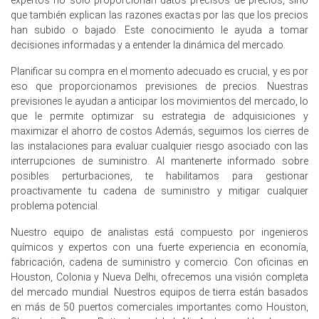
contribuyendo a cotizaciones FOB y CFR más altas.
que también explican las razones exactas por las que los precios
han subido o bajado. Este conocimiento le ayuda a tomar
Las perspectivas de demanda de vitamina B5 se
decisiones informadas y a entender la dinámica del mercado.
mantuvieron firmes ya que los sectores de premezclas
para piensos y cuidado personal absorbieron los costos
Planificar su compra en el momento adecuado es crucial, y es por
de llegada aumentados.
eso que proporcionamos previsiones de precios. Nuestras
previsiones le ayudan a anticipar los movimientos del mercado, lo
La previsión de precios de la vitamina B5 sugiere una
que le permite optimizar su estrategia de adquisiciones y
mayor fortaleza a corto plazo ya que los importadores
maximizar el ahorro de costos Además, seguimos los cierres de
adelantan compras antes de la demanda estacional.
las instalaciones para evaluar cualquier riesgo asociado con las
interrupciones de suministro. Al mantenerte informado sobre
El Índice de Precios de la Vitamina B5 reflejó
posibles perturbaciones, te habilitamos para gestionar
asignaciones asiáticas restringidas, limitando los
proactivamente tu cadena de suministro y mitigar cualquier
descuentos y apoyando niveles más firmes en CFR
problema potencial.
Hamburgo.
Los exportadores de vitamina B5 limitaron las
Nuestro equipo de analistas está compuesto por ingenieros
asignaciones puntuales, lo que llevó a los compradores
químicos y expertos con una fuerte experiencia en economía,
alemanes a asegurar cargamentos y reconstruir
fabricación, cadena de suministro y comercio. Con oficinas en
inventarios de trabajo.
Houston, Colonia y Nueva Delhi, ofrecemos una visión completa
del mercado mundial. Nuestros equipos de tierra están basados
en más de 50 puertos comerciales importantes como Houston,
¿Por qué cambió el precio de la vitamina B5 en marzo de 2026