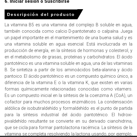
6. Iniciar sesión o Suscribirse
En Estados Unidos, el Índice de Precios de la Vitamina B5
cayó un 1.3% trimestre a trimestre, reflejando un
Descripción del producto
debilitamiento modesto impulsado por las
importaciones.
La vitamina B5 es una vitamina del complejo B soluble en agua,
también conocida como calcio D-pantotenato o calpaína. Juega
El precio promedio de la vitamina B5 para el trimestre fue
un papel importante en el mantenimiento de una buena salud y es
aproximadamente USD 6258.33/MT, basado en las
una vitamina soluble en agua esencial. Está involucrada en la
estadísticas de importación CFR Nueva York.
producción de energía, en la síntesis de hormonas y colesterol, y
en el metabolismo de grasas, proteínas y carbohidratos. El ácido
El precio spot de la vitamina B5 de EE. UU. mostró una
pantoténico es una vitamina soluble en agua, una de las vitaminas
firmeza gradual ya que los costos de las materias primas
B. Se sintetiza a partir de los aminoácidos beta-alanina y ácido
upstream y la conversión de formaldehído apoyaron las
pantoico. El ácido pantoténico es un compuesto químico único, a
ofertas.
diferencia de la vitamina E o la vitamina K, que existen en varias
La tendencia del costo de producción de la vitamina B5
formas químicamente relacionadas conocidas como vitamers.
se mantuvo plana en general, limitando la subida
Es un compuesto inicial en la síntesis de la coenzima A (CoA), un
impulsada por la oferta a pesar de asignaciones de
cofactor para muchos procesos enzimáticos. La condensación
exportación más estrictas de los principales
aldólica de isobutiraldehído y formaldehído es el punto de partida
proveedores.
para la síntesis industrial del ácido pantoténico. El hidroxi-
pivaldehído resultante se convierte en su derivado cianohidrina,
Las perspectivas de demanda de vitamina B5
que se cicla para formar pantolactona racémica. La síntesis de la
permanecieron constructivas ya que los compradores de
vitamina se completa resolviendo la lactona usando, por ejemplo,