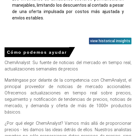
manejables, limitando los descuentos al contado a pesar
de una oferta impulsada por costos más ajustada y
envíos estables.
view historical insights
Precios de la vitamina B5 en Europa
Cómo podemos ayudar
En Alemania, el Índice de Precios de la Vitamina B5 subió
ChemAnalyst: Su fuente de noticias del mercado en tiempo real,
por
1.42
% trimestre sobre trimestre, impulsado por
actualizaciones semanales de precios
ofertas chinas más firmes.
Manténgase por delante de la competencia con ChemAnalyst, el
El precio promedio de la vitamina B5 para el trimestre fue
principal proveedor de noticias de mercado accionables.
aproximadamente
USD 6291.67/MT,
según las
Ofrecemos actualizaciones en tiempo real sobre precios,
evaluaciones de CFR Hamburgo.
seguimiento y notificación de tendencias de precios, noticias de
El precio spot de la vitamina B5 subió en marzo ya que las
mercado, y demanda y oferta de más de 1000+ productos
existencias en los puertos cayeron y los exportadores
básicos.
chinos aumentaron las ofertas.
¿Por qué elegir ChemAnalyst? Vamos más allá de proporcionar
La tendencia del costo de producción de la vitamina B5
precios - les damos las ideas detrás de ellos. Nuestros analistas
aumentó después de que el formaldehído subiera,
expertos no sólo proporcionan datos precisos de precios, sino