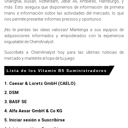
Shanghai, Busan, Rotterdam, Jebel Ali, Amberes, Hamburgo, y
en Europa?
más. Esto asegura que disponemos de información de primera
mano e información sobre las actividades del mercado, lo que
Las ofertas de exportación chinas más estrictas
nos permite presentar informes precisos y oportunos.
elevaron los valores de paridad de importación,
reduciendo los cargamentos de bajo costo disponibles
¡No te pierdas las ideas valiosas! Mantenga a sus equipos de
en los puertos europeos mensualmente.
adquisiciones informados y empoderados con la experiencia
inigualable de ChemAnalyst.
Los costos de la materia prima formaldehído
aumentaron, elevando la tendencia de los costos de
Suscríbete a ChemAnalyst hoy para las últimas noticias de
producción y presionando a los exportadores a subir las
mercado y mantente al tope de tu juego.
cotizaciones FOB.
Lista de los Vitamin B5 Suministradores
La fuerte demanda de los sectores de alimentación y
cuidado personal absorbió los costos más altos,
1. Caesar & Loretz GmbH (CAELO)
mientras que el transporte no proporcionó ningún alivio.
2. DSM
Para el trimestre que termina en
3. BASF SE
diciembre de 2025
4. Alfa Aesar GmbH & Co KG
Norteamérica
5. Iniciar sesión o Suscribirse